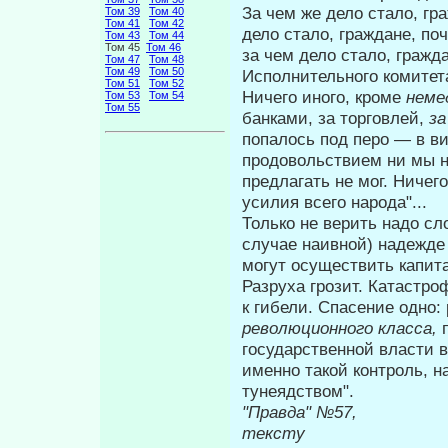
За чем же дело стало, г
Том 39
Том 40
Том 41
Том 42
дело стало, граждане, п
Том 43
Том 44
Том 45
Том 46
за чем дело стало, граж
Том 47
Том 48
Том 49
Том 50
Исполнительного комитет
Том 51
Том 52
Ничего иного, кроме
неме
Том 53
Том 54
Том 55
банка­ми, за торговлей,
за
попалось под перо — в ви
продовольствием ни мы не
предлагать не мог. Ничег
усилия всего народа"...
Только не верить надо сл
случае наивной) надежде
могут осущест­вить капит
Разруха грозит. Катастро
к ги­бели. Спасение одн
революцион­ного класса,
государственной власти в
именно такой контроль, н
тунеядством".
"Правда" 
тексту