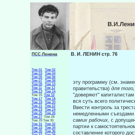
В.И.Лени
ПСС Ленина
В. И. ЛЕНИН стр. 76
Том 01
Том 02
Том 03
Том 04
Том 05
Том 06
Том 07
Том 08
эту программу (см. знаме
Том 09
Том 10
правительства)
для того
Том 11
Том 12
Том 13
Том 14
"доверяют" капитали­стам
Том 15
Том 16
Том 17
Том 18
вся суть всего политичес
Том 19
Том 20
Том 21
Том 22
Ввести контроль за трест
Том 23
Том 24
немедленными съездами 
Том 25
Том 26
Том 27
Том 28
самих рабочих,
с допуще­
Том 29 Том 30
Том 31
Том 32
партии к самостоятельном
Том 33
Том 34
Том 35
Том 36
составление которого до
Том 37
Том 38