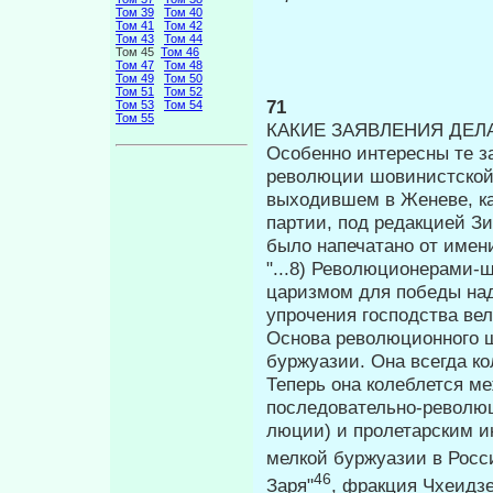
Том 39
Том 40
Том 41
Том 42
Том 43
Том 44
Том 45
Том 46
Том 47
Том 48
Том 49
Том 50
Том 51
Том 52
71
Том 53
Том 54
Том 55
КАКИЕ ЗАЯВЛЕНИЯ ДЕЛ
Особенно интересны те з
революции шовинистской 
выходившем в Женеве, ка
партии, под редакцией Зин
было напечатано от имен
"...8) Революционерами-
цариз­мом для победы на
упрочения гос­подства ве
Основа революционного 
буржуазии. Она всегда к
Теперь она колеблется м
последовательно-революц
люции) и пролетарским и
мелкой буржуазии в Росс
46
Заря"
, фракция Чхеидз