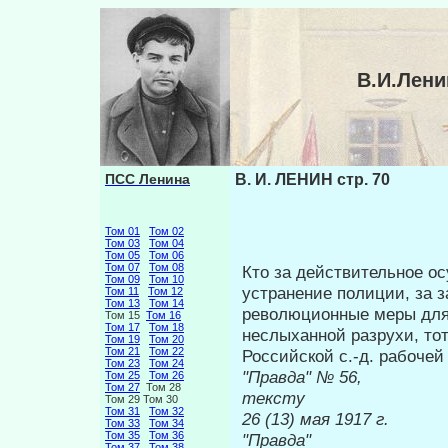
В.И.Лени
ПСС Ленина
В. И. ЛЕНИН стр. 70
Том 01
Том 02
Том 03
Том 04
Том 05
Том 06
Том 07
Том 08
Кто за действительное о
Том 09
Том 10
устранение полиции, за з
Том 11
Том 12
Том 13
Том 14
революционные меры для 
Том 15
Том 16
Том 17
Том 18
неслыханной разрухи, тот
Том 19
Том 20
Том 21
Том 22
Российской с.-д. рабочей
Том 23
Том 24
"Правда" 
Том 25
Том 26
Том 27
Том 28
тексту
Том 29 Том 30
Том 31
Том 32
26 (13) м
Том 33
Том 34
Том 35
Том 36
"Правда"
Том 37
Том 38