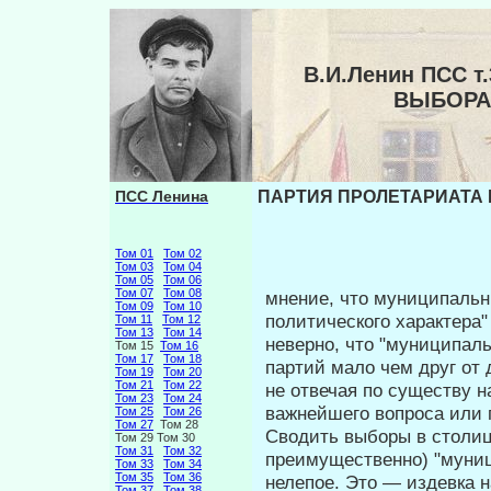
В.И.Ленин ПСС 
ВЫБОРА
ПСС Ленина
ПАРТИЯ ПРОЛЕТАРИАТА 
Том 01
Том 02
Том 03
Том 04
Том 05
Том 06
Том 07
Том 08
мнение, что муниципальн
Том 09
Том 10
политического характера"
Том 11
Том 12
Том 13
Том 14
неверно, что "муниципал
Том 15
Том 16
Том 17
Том 18
партий мало чем друг от 
Том 19
Том 20
Том 21
Том 22
не отвечая по существу н
Том 23
Том 24
важнейшего вопроса или 
Том 25
Том 26
Том 27
Том 28
Сводить выборы в столиц
Том 29 Том 30
Том 31
Том 32
преимущест­венно) "муни
Том 33
Том 34
Том 35
Том 36
нелепое. Это — издевка 
Том 37
Том 38