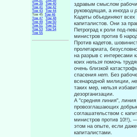
здравым смыслом рабочих
Том 39
Том 40
Том 41
Том 42
руководящая, а иногда
и 
Том 43
Том 44
Том 45
Том 46
Кадеты объединяют всех 
Том 47
Том 48
Том 49
Том 50
капита­листов. Они за пр
Том 51
Том 52
Петроград к роли под-пе
Том 53
Том 54
Том 55
министров против 6 наро
Против кадетов, шовинист
пролета­риата, безуслов
на разрыв с инте­ресами 
коих
нельзя
помочь трудя
очень близкой катастроф
спасения
нет.
Без рабоче
всенародной милиции,
не
таких мер, нельзя избавит
дезорганизации.
А "средняя линия", лини
провоз­глашающих добры
соглашательством с капи
министров против 10!!), 
этом на опыте, если даже
капиталистами.