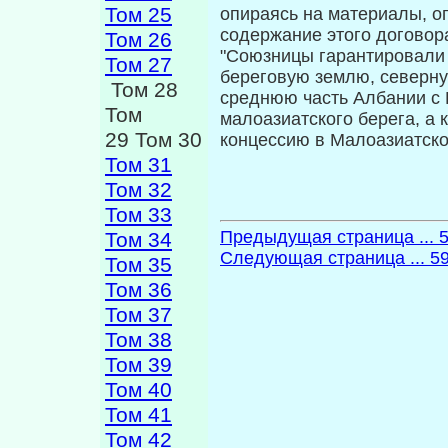
Том 25
опираясь на материалы, о
содержание этого до­говор
Том 26
"Союзницы гарантировали
Том 27
береговую землю, северну
Том 28
среднюю часть Албании с 
Том
малоазиатского берега, а
29 Том 30
концессию в Малоазиатско
Том 31
Том 32
Том 33
Предыдущая страница ... 
Том 34
Следующая страница ... 5
Том 35
Том 36
Том 37
Том 38
Том 39
Том 40
Том 41
Том 42