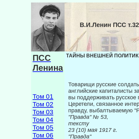
В.И.Ленин ПСС т
ПСС
ТАЙНЫ ВНЕШНЕЙ ПОЛИТИКИ 
Ленина
Товарищи русские солдаты!
английские ка­питалисты 
Том 01
вы поддерживать русское 
Том 02
Церетели, связанное инте
правду, выбалтываемую "
Том 03
"Правда" №
Том 04
тексту
Том 05
23 (10) м
Том 06
"Правда"