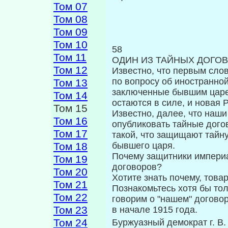
Том 07
Том 08
Том 09
Том 10
58
Том 11
ОДИН ИЗ ТАЙНЫХ ДОГО
Том 12
Известно, что первым сло
по во­просу об иностранно
Том 13
заключенные бывшим царем
Том 14
остаются в силе, и новая 
Том 15
Известно, далее, что наш
Том 16
опуб­ликовать тайные дог
Том 17
такой, что защищают тай
Том 18
бывшего царя.
Почему защитники империа
Том 19
договоров?
Том 20
Хотите знать почему, тов
Том 21
Познакомьтесь хотя бы тол
Том 22
говорим о "нашем" договор
Том 23
в начале 1915 го­да.
Том 24
Буржуазный демократ г. В.