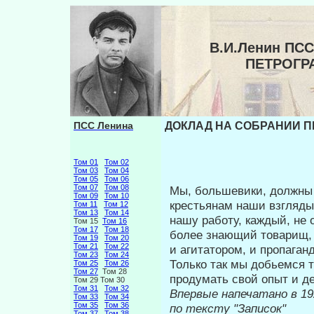
В.И.Ленин ПС
ПЕТРОГР
ПСС Ленина
ДОКЛАД НА СОБРАНИИ П
Том 01
Том 02
Том 03
Том 04
Том 05
Том 06
Том 07
Том 08
Мы, большевики, должны 
Том 09
Том 10
крестья­нам наши взгляд
Том 11
Том 12
Том 13
Том 14
нашу работу, каждый, не о
Том 15
Том 16
Том 17
Том 18
более знающий товарищ, 
Том 19
Том 20
Том 21
Том 22
и агитатором, и пропаган
Том 23
Том 24
Только так мы добьемся т
Том 25
Том 26
Том 27
Том 28
продумать свой опыт и де
Том 29 Том 30
Том 31
Том 32
Впервые напеч
Том 33
Том 34
Том 35
Том 36
по тексту "Записок"
Том 37
Том 38