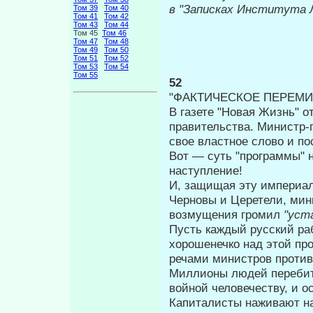
в "Записках Института 
Том 39
Том 40
Том 41
Том 42
Том 43
Том 44
Том 45
Том 46
Том 47
Том 48
Том 49
Том 50
Том 51
Том 52
Том 53
Том 54
Том 55
52
"ФАКТИЧЕСКОЕ ПЕРЕМИ
В газете "Новая Жизнь" о
пра­вительства. Министр-
свое властное слово и по
Вот — суть "программы" н
наступ­ление!
И, защищая эту империал
Черновы и Церетели, мин
возмущения громил
"уст
Пусть каждый русский ра
хорошенечко над этой п
речами министров против
Миллионы людей перебиты
войной человечеству, и 
Капиталисты наживают на