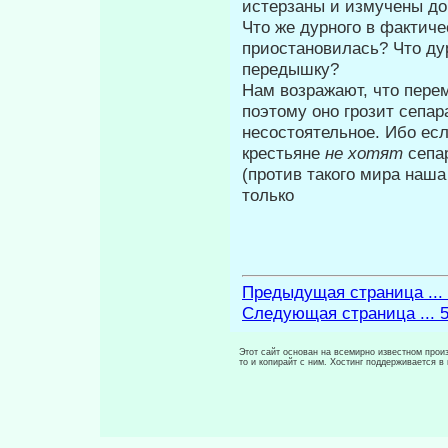
истерзаны и измучены до 
Что же дурного в фактиче
приостано­вилась? Что д
передышку?
Нам возражают, что пере
поэтому оно грозит сепа
несостоятельное. Ибо есл
крестьяне
не хотят
сепа
(против такого мира наша 
только
Предыдущая страница ...
Следующая страница ... 
Этот сайт основан на всемирно известном произ
то и копирайт с ним. Хостинг поддерживается 