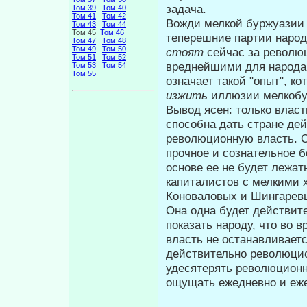
задача.
Том 39
Том 40
Том 41
Том 42
Вожди мелкой буржуазии 
Том 43
Том 44
Том 45
Том 46
теперешние партии народ
Том 47
Том 48
Том 49
Том 50
стоят
сейчас за револю
Том 51
Том 52
вреднейшими для народа 
Том 53
Том 54
Том 55
означает такой "опыт", к
изжить
иллюзии мелкобу
Вывод ясен: только влас
спо­собна дать стране де
революционную власть. О
прочное и сознательное б
основе ее не будет лежат
капиталистов с мелкими 
Коноваловых и Шингарев
Она одна будет действит
показать народу, что во
власть не останав­ливает
действительно революци­о
удесятерять революционны
ощущать ежедневно и еже