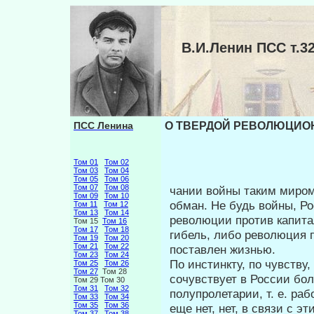
В.И.Ленин ПСС т
ПСС Ленина
О ТВЕРДОЙ РЕВОЛЮЦИОН
Том 01
Том 02
Том 03
Том 04
Том 05
Том 06
Том 07
Том 08
чании войны таким миром
Том 09
Том 10
обман. Не будь войны, Р
Том 11
Том 12
Том 13
Том 14
революции против капита
Том 15
Том 16
Том 17
Том 18
гибель, либо революция п
Том 19
Том 20
Том 21
Том 22
поставлен жизнью.
Том 23
Том 24
По инстинкту, по чувству
Том 25
Том 26
Том 27
Том 28
сочувству­ет в России бо
Том 29 Том 30
Том 31
Том 32
полупролетарии, т. е. ра
Том 33
Том 34
Том 35
Том 36
еще нет, нет, в связи с э
Том 37
Том 38