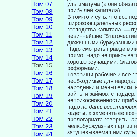
Том 07
ультиматума (а они обязат
прибылей капитала).
Том 08
В том-то и суть, что все 
Том 09
широковеща­тельных рефор
Том 10
господства капитала, — п
Том 11
невиннейшие "благочестив
Том 12
дюжинными буржуазными 
Надо смотреть правде в ли
Том 13
прямо. Надо не прикрывать
Том 14
хорошо звучащими, бла­го
Том 15
реформами.
Том 16
Товарищи рабочие и все г
Том 17
необходимые для народа, 
Том 18
народники и меньшевики, 
войны и займов, с поддерж
Том 19
неприкосновенности прибы
Том 20
надо
не дать восстанови
Том 21
кадеты, а заменить ее вс
Том 22
пролетариа­та говорить на
Том 23
мелкобуржуазных партий н
затушевываемая ими суть 
Том 24