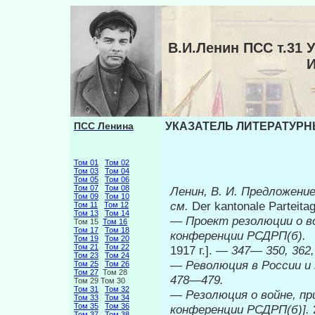
В.И.Ленин ПСС т.3
ПСС Ленина
УКАЗАТЕЛЬ ЛИТЕРАТУРНЫ
Том 01
Том 02
Том 03
Том 04
Том 05
Том 06
Том 07
Том 08
Ленин, В. И. Предложени
Том 09
Том 10
см.
Der kantonale Parteitag
Том 11
Том 12
Том 13
Том 14
—
Проект резолюции о в
Том 15
Том 16
Том 17
Том 18
конференции РСДРП(б).
Том 19
Том 20
Том 21
Том 22
1917 г.]. —
347— 350, 362,
Том 23
Том 24
—
Революция в России и 
Том 25
Том 26
Том 27
Том 28
478
—
479.
Том 29 Том 30
Том 31
Том 32
—
Резолюция о войне, пр
Том 33
Том 34
Том 35
Том 36
конференции РСДРП(б)].
Том 37
Том 38