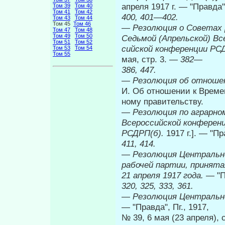
апреля 1917 г. — "Правда",
Том 39
Том 40
Том 41
Том 42
400, 401—402.
Том 43
Том 44
Том 45
Том 46
—
Резолюция о Советах 
Том 47
Том 48
Том 49
Том 50
Седьмой (Апрельской) Все
Том 51
Том 52
сийской конференции РС
Том 53
Том 54
Том 55
мая, стр. 3. —
382—
386, 447.
—
Резолюция об отноше
И. Об отношении к Времен
ному правительству.
—
Резолюция по аграрном
Всероссийской конферен
РСДРП(б).
1917 г.]. — "Пр
411, 414.
—
Резолюция Центральн
рабочей партии, принята
21 апреля 1917 года. —
"П
320, 325, 333, 361.
—
Резолюция Центральн
— "Правда", Пг., 1917,
№ 39, 6 мая (23 апреля), 