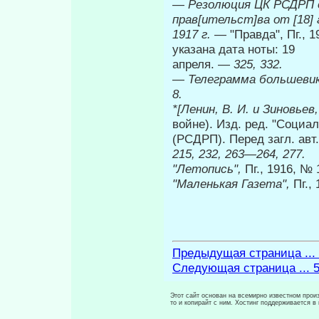
—
Резолюция ЦК РСДРП о
прав[ительст]ва от [18] 
1917 г.
— "Правда", Пг., 1
указана дата ноты: 19
апреля. —
325, 332.
—
Телеграмма большеви
8.
*[Ленин, В. И. и Зиновьев
войне). Изд. ред. "Социал
(РСДРП). Перед загл. авт.
215, 232, 263—264, 277.
"Летопись",
Пг., 1916, № 
"Маленькая Газета",
Пг.,
Предыдущая страница ...
Следующая страница ... 
Этот сайт основан на всемирно известном произ
то и копирайт с ним. Хостинг поддерживается 