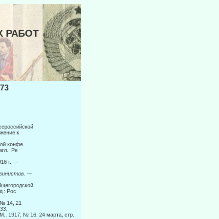
Х РАБОТ
73
Всероссийской
ожение к
ой конфе­
гл.: Ре­
16 г. —
овинистов.
—
общегородской
.: Рос­
 № 14, 21
33.
., 1917, № 16, 24 марта, стр.