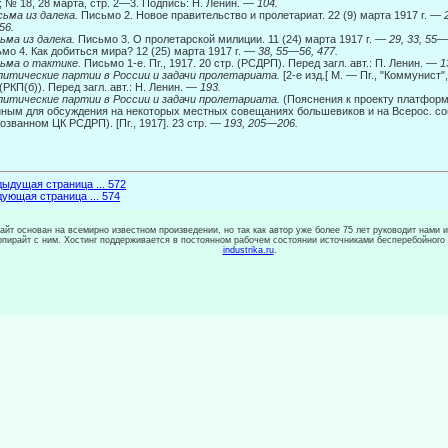
 № 18, 28 марта, стр. 2—3. Подпись: Н. Ленин. —
104.
сьма из далека.
Письмо 2. Новое правительство и пролетариат. 22 (9) марта 1917 г. —
56.
ьма из далека.
Письмо 3. О пролетарской милиции. 11 (24) марта 1917 г. —
29, 33, 55
—
мо 4. Как добиться мира? 12 (25) марта 1917 г. —
38, 55
—
56, 477.
ьма о тактике.
Письмо 1-е. Пг., 1917. 20 стр. (РСДРП). Перед загл. авт.: П. Ленин. —
1
литические партии в России и задачи пролетариата.
[2-е изд.[ М. — Пг., "Коммунист",
 (РКП(б)). Перед загл. авт.: Н. Ленин. —
193.
литические партии в России и задачи пролетариата.
(Пояснения к проекту платформы
ным для обсуждения на некоторых местных совещаниях большевиков и на Всерос. с
созванном ЦК РСДРП). [Пг., 1917]. 23 стр. —
193, 205—206.
ыдущая страница ... 572
ующая страница ... 574
сайт основан на всемирно известном произведении, но так как автор уже более 75 лет руководит нами 
копирайт с ним. Хостинг поддерживается в постоянном рабочем состоянии источниками бесперебойного
industrika.ru
.