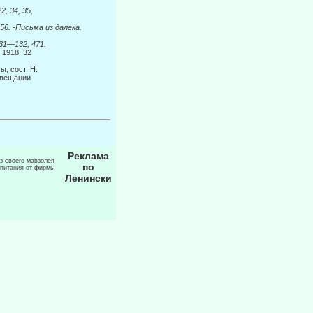
22, 34, 35,
56. -Письма из далека.
31
—
132, 471.
 1918. 32
, сост. Н.
овещании
Реклама
из своего мавзолея
по
 питания от фирмы
Ленински