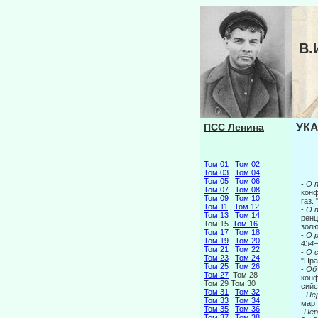
В.
ПСС Ленина
УКА
Том 01
Том 02
Том 03
Том 04
Том 05
Том 06
-
О 
Том 07
Том 08
конф
Том 09
Том 10
газ.
Том 11
Том 12
-
О 
Том 13
Том 14
ренц
Том 15
Том 16
зол
Том 17
Том 18
-
О 
Том 19
Том 20
434
Том 21
Том 22
-
О 
Том 23
Том 24
"Пра
Том 25
Том 26
-
Об
Том 27
Том 28
конф
Том 29 Том 30
сийс
Том 31
Том 32
-
Пе
Том 33
Том 34
март
Том 35
Том 36
-Пер
Том 37
Том 38