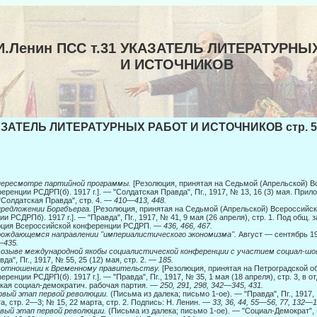
И.Ленин ПСС т.31 УКАЗАТЕЛЬ ЛИТЕРАТУРНЫ
И ИСТОЧНИКОВ
ЗАТЕЛЬ ЛИТЕРАТУРНЫХ РАБОТ И ИСТОЧНИКОВ стр. 5
пересмотре партийной программы.
[Резолюция, принятая на Седьмой (Апрельской) 
еренции РСДРП(б). 1917 г.]. — "Солдатская Правда", Пг., 1917, № 13, 16 (3) мая. Прил
 "Солдатская Правда", стр. 4. —
410—413, 448.
предложении Боргбъерга.
[Резолюция, принятая на Седьмой (Апрельской) Всероссийск
ии РСДРПб). 1917 г.]. — "Правда", Пг., 1917, № 41, 9 мая (26 апреля), стр. 1. Под общ. за
юция Всероссийской конференции РСДРП. —
436, 466, 467.
рождающемся направлении "империалистического экономизма".
Август — сентябрь 19
—435.
созыве международной якобы социалистической конференции с участием социал-ш
вда", Пг., 1917, № 55, 25 (12) мая, стр. 2. —
185.
 отношении к Временному правительству.
[Резолюция, принятая на Петроградской 
еренции РСДРП(б). 1917 г.]. — "Правда", Пг., 1917, № 35, 1 мая (18 апреля), стр. 3, в отд
кая социал-демократич. рабочая партия. —
250, 291, 298, 342—345, 431.
рвый этап первой революции.
(Письма из далека; письмо 1-ое). — "Правда", Пг., 1917,
а, стр. 2—3; № 15, 22 марта, стр. 2. Подпись: Н. Ленин. —
33, 36, 44, 55—56, 77, 132—1
вый этап первой революции.
(Письма из далека; письмо 1-ое). — "Социал-Демократ", М