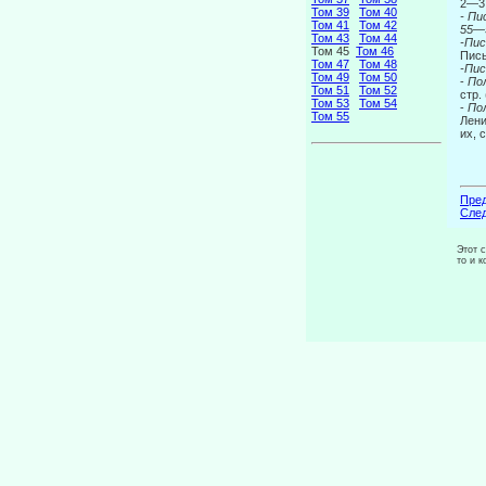
2—3;
Том 39
Том 40
- Пи
Том 41
Том 42
55—
Том 43
Том 44
-Пис
Том 45
Том 46
Пись
Том 47
Том 48
-Пис
Том 49
Том 50
-
По
Том 51
Том 52
стр.
Том 53
Том 54
-
По
Том 55
Лени
их, 
Пред
След
Этот 
то и 