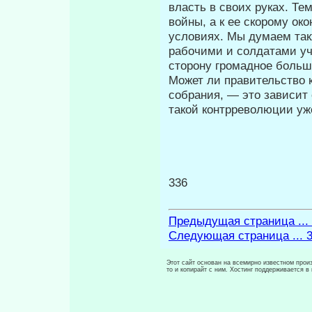
власть в своих ру­ках. Те
войны, а к ее скорому о
условиях. Мы думаем так
рабочими и солдатами уч
сторону громадное больш
Может ли правительство 
собра­ния, — это зависит
такой контррево­люции у
336
Предыдущая страница ...
Следующая страница ... 
Этот сайт основан на всемирно известном произ
то и копирайт с ним. Хостинг поддерживается 