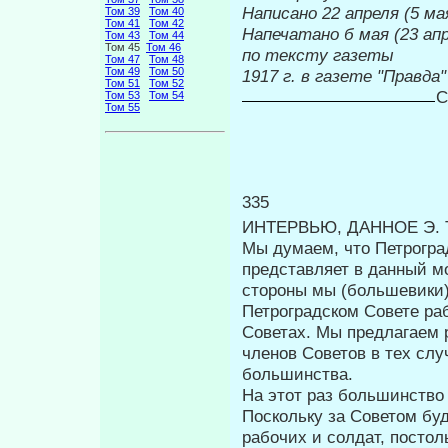
Написано 22 апреля (5 мая
Том 39
Том 40
Том 41
Том 42
Напечатано б 
Том 43
Том 44
Том 45
Том 46
по тексту газеты
Том 47
Том 48
Том 49
Том 50
1917 г. в газете "Правда
Том 51
Том 52
С
Том 53
Том 54
Том 55
335
ИНТЕРВЬЮ, ДАННОЕ Э. Т
Мы думаем, что Петрогра
представляет в данный м
стороны мы (большевики)
Петроградском Совете раб
Советах. Мы предлагаем 
членов Советов в тех слу
большинства.
На этот раз большинство
Поскольку за Советом бу
рабочих и солдат, постол