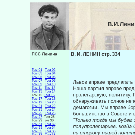
В.И.Лени
ПСС Ленина
В. И. ЛЕНИН стр. 334
Том 01
Том 02
Том 03
Том 04
Том 05
Том 06
Том 07
Том 08
Львов вправе предлагать 
Том 09
Том 10
Наша партия вправе пред
Том 11
Том 12
Том 13
Том 14
пролетарскую, политику. Г
Том 15
Том 16
Том 17
Том 18
обнаруживать полное неп
Том 19
Том 20
Том 21
Том 22
демагогии. Мы вправе бор
Том 23
Том 24
большинство в Совете и 
Том 25
Том 26
Том 27
Том 28
"Только тогда мы будем 
Том 29 Том 30
Том 31
Том 32
полупролетариев, когда
Том 33
Том 34
Том 35
Том 36
на сторону нашей полити
Том 37
Том 38