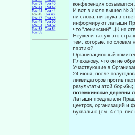
конференция созывается 
Том 39
Том 40
Том 41
Том 42
И вот в июле вышел № 3 "
Том 43
Том 44
Том 45
Том 46
ни слова, ни звука в отве
Том 47
Том 48
Том 49
Том 50
информируют латыши Пра
Том 51
Том 52
что "ленинский" ЦК не от
Том 53
Том 54
Том 55
Неужели так уж это стран
тем, кото­рые, по словам
партию?
Организационный комитет
Плехано­ву, что он не обр
Участвующие в Организа
24 июня, после полугодо
ликвидаторов про­тив па
результаты этой борьбы;
потемкинские деревни л
Латыши предлагали Правл
центров, организаций и 
буквально (см. 4 стр. пи