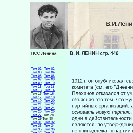
В.И.Лени
ПСС Ленина
В. И. ЛЕНИН стр. 446
Том 01
Том 02
Том 03
Том 04
Том 05
Том 06
Том 07
Том 08
1912 г. он опубликовал с
Том 09
Том 10
комитета (см. его "Дневн
Том 11
Том 12
Том 13
Том 14
Плеханов отказался от у
Том 15
Том 16
Том 17
Том 18
объ­ясняя это тем, что 
Том 19
Том 20
Том 21
Том 22
партийных орга­низаций, 
Том 23
Том 24
основать новую партию
Том 25
Том 26
Том 27
Том 28
одни в действительности
Том 29 Том 30
Том 31
Том 32
являются, по утверждени
Том 33
Том 34
Том 35
Том 36
не принадлежат к партии 
Том 37
Том 38