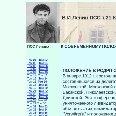
В.И.Ленин ПСС т.2
ПСС Ленина
К СОВРЕМЕННОМУ ПОЛОЖЕ
Том 01
Том 02
Том 03
Том 04
Том 05
Том 06
Том 07
Том 08
ПОЛОЖЕНИЕ В РСДРП С 
Том 09
Том 10
В январе 1912 г. состоя
Том 11
Том 12
Том 13
Том 14
составившаяся из делега
Том 15
Том 16
Том 17
Том 18
Московской, Московской о
Том 19
Том 20
Том 21
Том 22
Бакинской, Николаевской,
Том 23
Том 24
Двинской. Эта конференц
Том 25
Том 26
Том 27
Том 28
уничтоженного ликвидато
Том 29 Том 30
Том 31
Том 32
объявить этих ликвидато
Том 33
Том 34
Том 35
Том 36
"Vorwärts'a" и положение
Том 37
Том 38