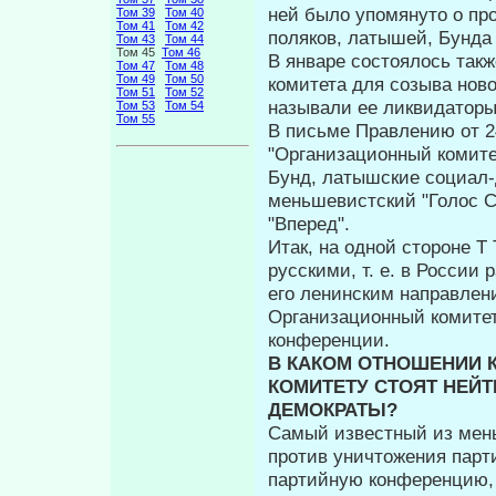
ней было упомянуто о пр
Том 39
Том 40
Том 41
Том 42
поляков, латышей, Бунда 
Том 43
Том 44
Том 45
Том 46
В январе состоялось так
Том 47
Том 48
Том 49
Том 50
комитета для созыва нов
Том 51
Том 52
называли ее лик­видаторы
Том 53
Том 54
Том 55
В письме Правлению от 2
"Организационный комите
Бунд, латышские социал-
меньшевистский "Голос С
"Вперед".
Итак, на одной стороне 
русскими, т. е. в Росси
его ленинским направ­лен
Организационный комитет
конференции.
В КАКОМ ОТНОШЕНИИ 
КОМИТЕТУ СТОЯТ НЕЙТ
ДЕМОКРАТЫ?
Самый известный из мень
против уничтожения парт
партийную конференцию, 