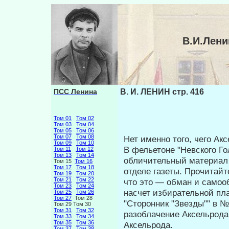
В.И.Лени
ПСС Ленина
В. И. ЛЕНИН стр. 416
Том 01
Том 02
Том 03
Том 04
Том 05
Том 06
Том 07
Том 08
Нет именно того, чего Ак
Том 09
Том 10
В фельетоне "Невского Го
Том 11
Том 12
Том 13
Том 14
обличи­тельный материал
Том 15
Том 16
Том 17
Том 18
отделе газеты. Прочитайт
Том 19
Том 20
Том 21
Том 22
что это — обман и само­о
Том 23
Том 24
насчет избирательной пла
Том 25
Том 26
Том 27
Том 28
"Сторонник "Звезды"" в №
Том 29 Том 30
Том 31
Том 32
ра­зоблачение Аксельрода
Том 33
Том 34
Том 35
Том 36
Аксельрода.
Том 37
Том 38