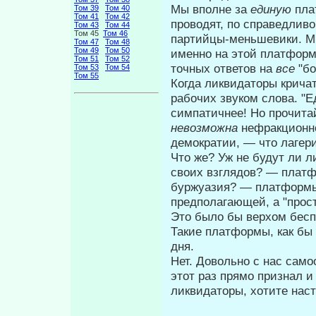
Мы вполне за
единую
пла
Том 39
Том 40
Том 41
Том 42
проводят, по справедлив
Том 43
Том 44
Том 45
Том 46
партийцы-меньшевики. М
Том 47
Том 48
Том 49
Том 50
именно на этой плат­форм
Том 51
Том 52
точных ответов на
все
"бо
Том 53
Том 54
Том 55
Когда ликвидаторы кричат
рабочих звуком слова. "Е
симпатичнее! Но прочи­т
невозможна
нефракционно
демократии, — что лагер
Что же? Уж не будут ли
своих взглядов? — пла
буржуазия? — плат­формы
предполагающей, а "прост
Это было бы верхом беспр
Такие платформы, как бы 
дня.
Нет. Довольно с нас само
этот раз прямо признал и
ликвидаторы, хотите нас