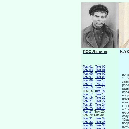
ПСС Ленина
КАК
Том 01
Том 02
Том 03
Том 04
Том 05
Том 06
вопр
Том 07
Том 08
"...
Том 09
Том 10
заня
Том 11
Том 12
рабо
Том 13
Том 14
разн
Том 15
Том 16
хара
Том 17
Том 18
вопр
Том 19
Том 20
случ
Том 21
Том 22
и не
Том 23
Том 24
Очен
Том 25
Том 26
и "Н
Том 27
Том 28
точ
Том 29 Том 30
лозу
Том 31
Том 32
"Вра
Том 33
Том 34
вопр
Том 35
Том 36
прис
Том 37
Том 38