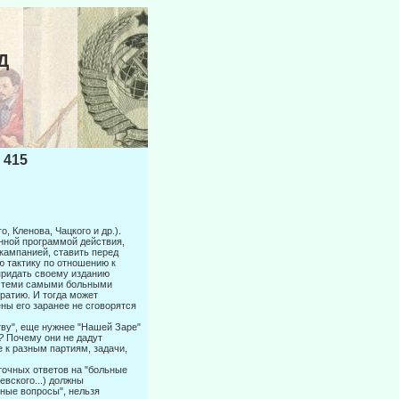
Д
 415
, Кленова, Чацкого и др.).
нной про­граммой действия,
 кампанией, ставить перед
ую тактику по отношению к
 придать своему изданию
 с теми самыми больными
ратию. И тогда может
ны его заранее не сговорятся
тву", еще нужнее "Нашей Заре"
м?
Почему они не дадут
 к разным партиям, задачи,
точных ответов на "больные
евского...) должны
ные вопро­сы", нельзя