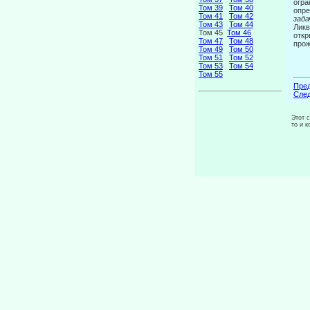
огра
Том 39
Том 40
опре
Том 41
Том 42
зада
Том 43
Том 44
Ликв
Том 45
Том 46
откр
Том 47
Том 48
прож
Том 49
Том 50
Том 51
Том 52
Том 53
Том 54
Том 55
Пред
След
Этот 
то и 