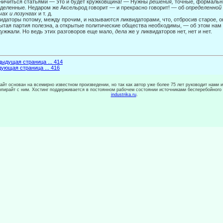
ничиться статьями — это и будет кружковщина! — Нужны
решения,
точные, формальн
деленные. Недаром же Аксельрод говорит — и прекрасно говорит! — об
определенной
чах и лозунгах
и т. д.
идаторы потому, между прочим, и называются ликвидаторами, что, отбросив старое, он
ытая партия полезна, а открытые политические общества необходимы, — об этом нам
ужжали. Но ведь этих разговоров еще мало,
дела
же у ликвидаторов нет, нет и нет.
ыдущая страница ... 414
ующая страница ... 416
сайт основан на всемирно известном произведении, но так как автор уже более 75 лет руководит нами 
копирайт с ним. Хостинг поддерживается в постоянном рабочем состоянии источниками бесперебойного
industrika.ru
.