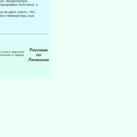
ые, продуманные,
 программе действий, о
и не дают нового. Что
 все ликвидаторы уши
Реклама
из своего мавзолея
по
 питания от фирмы
Ленински