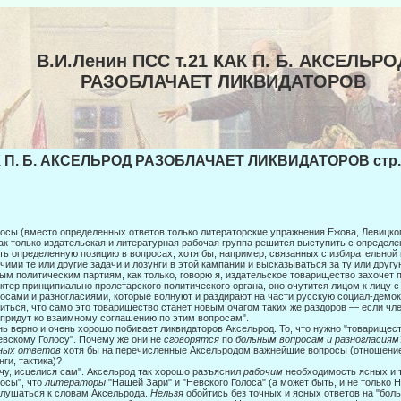
В.И.Ленин ПСС т.21 КАК П. Б. АКСЕЛЬРО
РАЗОБЛАЧАЕТ ЛИКВИДАТОРОВ
 П. Б. АКСЕЛЬРОД РАЗОБЛАЧАЕТ ЛИКВИДАТОРОВ стр.
осы (вместо определенных ответов только литераторские упражнения Ежова, Ле­вицкого
 Как только издательская и литературная рабочая группа решится выступить с определе
ть определенную позицию в вопросах, хотя бы, например, связанных с избира­тельной
чими те или другие задачи и лозунги в этой кампании и высказы­ваться за ту или друг
ым политическим партиям, как только, говорю я, издательское товарищество захочет
ктер принципиально пролетарского политического органа, оно очутится лицом к лицу
осами и разногласиями, которые волнуют и раздирают на части русскую социал-демок
иться, что само это товарищество станет новым очагом таких же раздоров — если чле
 придут ко взаимному соглашению по этим вопросам".
ь верно и очень хорошо побивает ликвидаторов Аксельрод. То, что нужно "то­варищес
евскому Голосу". Почему же они не
сго­
ворятся
по
больным вопросам и разногласия
ных ответов
хотя бы на перечисленные Аксельродом важнейшие вопросы (отношение
нги, тактика)?
чу, исцелися сам". Аксельрод так хорошо разъяснил
рабочим
необходимость ясных и 
осы", что
литераторы
"Нашей Зари" и "Невского Голоса" (а может быть, и не только Н
лушаться к словам Аксельрода.
Нельзя
обойтись без точных и ясных ответов на "боль