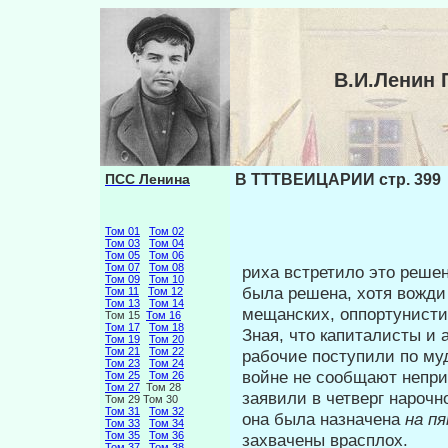
В.И.Ленин 
ПСС Ленина
В ТТТВЕИЦАРИИ стр. 399
Том 01
Том 02
Том 03
Том 04
Том 05
Том 06
Том 07
Том 08
риха встретило это решен
Том 09
Том 10
была ре­шена, хотя вожд
Том 11
Том 12
Том 13
Том 14
мещанских, оп­портунист
Том 15
Том 16
Том 17
Том 18
Зная, что капиталисты и
Том 19
Том 20
Том 21
Том 22
рабо­чие поступили по му
Том 23
Том 24
войне не сооб­щают непр
Том 25
Том 26
Том 27
Том 28
заявили в четверг нарочно
Том 29 Том 30
Том 31
Том 32
она была назначена
на п
Том 33
Том 34
Том 35
Том 36
захвачены врасплох.
Том 37
Том 38