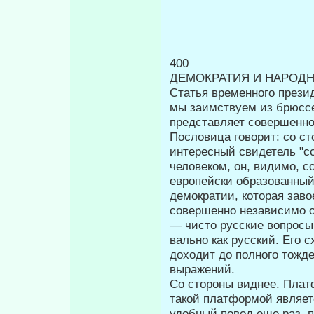
400
ДЕМОКРАТИЯ И НАРОДН
Статья временного прези
мы за­имствуем из брюссе
представляет со­вершенно
Пословица говорит: со с
интересный свидетель "с
человеком, он, видимо, с
европейски образованный
демократии, которая заво
совершенно независимо от
— чисто русские вопросы
вально как русский. Его 
доходит до полного тожд
выражений.
Со стороны виднее. Плат
такой платформой являет
удобный повод еще раз, 