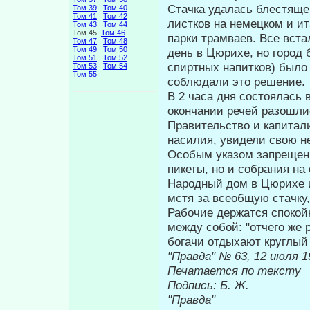
Стачка удалась блестяще
Том 39
Том 40
Том 41
Том 42
листков на немецком и ит
Том 43
Том 44
Том 45
Том 46
парки трамваев. Все вст
Том 47
Том 48
Том 49
Том 50
день в Цюрихе, но город 
Том 51
Том 52
спиртных напитков) было 
Том 53
Том 54
Том 55
соблюдали это решение.
В 2 часа дня состоялась
окончании речей разошли
Правительство и капитал
насилия, уви­дели свою н
Особым указом за­прещен
пикеты, но и собрания н
Народный дом в Цюрихе и
мстя за всеобщую стачку,
Рабочие держатся спокойн
меж­ду собой: "отчего же 
богачи от­дыхают круглый 
"Правда" № 
Печатается по тексту
Подпись
"Правда"