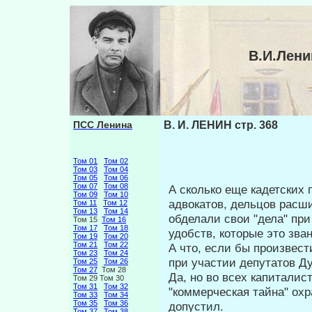
В.И.Лени
ПСС Ленина
В. И. ЛЕНИН стр. 368
Том 01
Том 02
Том 03
Том 04
Том 05
Том 06
Том 07
Том 08
А сколько еще кадетских 
Том 09
Том 10
адвока­тов, дельцов расш
Том 11
Том 12
Том 13
Том 14
обделали свои "дела" при
Том 15
Том 16
Том 17
Том 18
удобств, которые это зва
Том 19
Том 20
Том 21
Том 22
А что, если бы произвес
Том 23
Том 24
при участии депутатов Д
Том 25
Том 26
Том 27
Том 28
Да, но во всех капиталис
Том 29 Том 30
Том 31
Том 32
"коммерческая тай­на" ох
Том 33
Том 34
Том 35
Том 36
допустил.
Том 37
Том 38