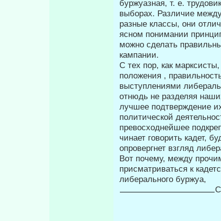
буржуазная, т. е. трудов
выборах. Различие между
разные классы, они отлич
ясном понимании принцип
можно сделать правильны
кампа­нии.
С тех пор, как марксисты
поло­жения , правильност
выступлениями либераль­
отнюдь не разделяя наши
лучшее подтверждение их
политической деятельност
превосходнейшее подкреп
чинает говорить кадет, бу
опровергнет взгляд либе
Вот почему, между прочи
присматриваться к кадетс
либерального буржуа,
С