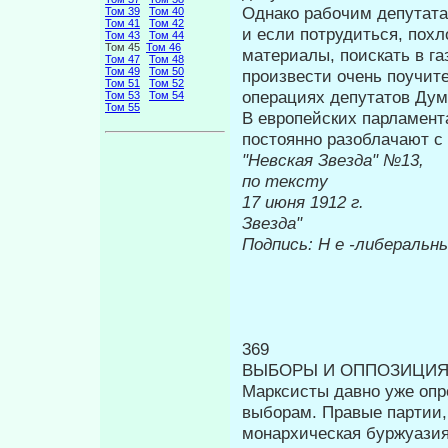
Однако рабочим депутатам
Том 39
Том 40
Том 41
Том 42
и если потрудиться, похл
Том 43
Том 44
Том 45
Том 46
материалы, поискать в газ
Том 47
Том 48
Том 49
Том 50
произвести очень поучите
Том 51
Том 52
операциях депутатов Дум
Том 53
Том 54
Том 55
В европейских парламент
постоянно ра­зоблачают 
"Невская Звезда" №13,
по тексту
17 июня 19
Звезда"
Подпись:
H e
-либеральн
369
ВЫБОРЫ И ОППОЗИЦИ
Марксисты давно уже опр
выборам. Пра­вые партии,
монархическая буржуазия 