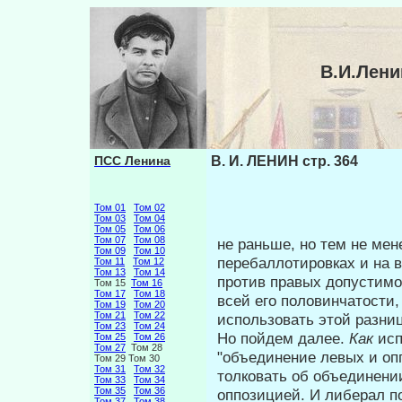
В.И.Лени
ПСС Ленина
В. И. ЛЕНИН стр. 364
Том 01
Том 02
Том 03
Том 04
Том 05
Том 06
Том 07
Том 08
не раньше, но тем не мен
Том 09
Том 10
перебаллотировках и на 
Том 11
Том 12
Том 13
Том 14
против правых допустимо
Том 15
Том 16
Том 17
Том 18
всей его половинчатости,
Том 19
Том 20
Том 21
Том 22
использовать этой разни
Том 23
Том 24
Но пойдем далее.
Как
ис
Том 25
Том 26
Том 27
Том 28
"объединение ле­вых и оп
Том 29 Том 30
Том 31
Том 32
толковать об объедине­ни
Том 33
Том 34
Том 35
Том 36
оппозицией. И либерал п
Том 37
Том 38