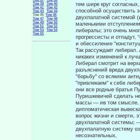
тем шире круг согласных,
Том 39
Том 40
Том 41
Том 42
способной осуществить эт
Том 43
Том 44
Том 45
Том 46
двухпалатной системой (и
Том 47
Том 48
Том 49
Том 50
малень­кими отступления
Том 51
Том 52
либералы; это очень мног
Том 53
Том 54
Том 55
прогрессисты и отпадут, "
и обессиление "конститу
Так рассуждает либерал.
никаких изменений к луч
Либерал смотрит на верхи
разъяснений вреда двухп
"борьбу" со всякими анти
"привлекаем" к себе либе
они все родные братья П
Пуришкевичей сделать не 
массы — ив том смысле, 
дипломатическая вывеска,
вопрос жизни и смерти, 
двухпалатной системы; —
двухпалатную систему оз
несознательных,