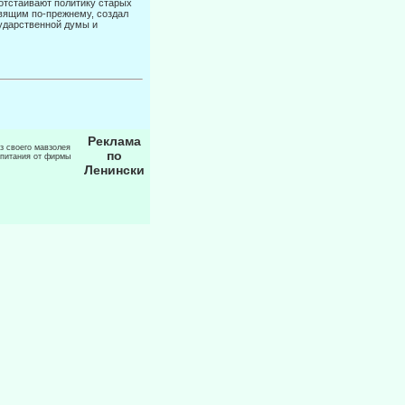
отстаивают политику старых
вящим по-прежнему, создал
ударст­венной думы и
Реклама
из своего мавзолея
по
 питания от фирмы
Ленински