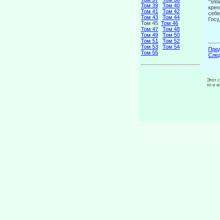
"зло
Том 39
Том 40
креп
Том 41
Том 42
себе
Том 43
Том 44
Госу
Том 45
Том 46
Том 47
Том 48
Том 49
Том 50
Том 51
Том 52
Том 53
Том 54
Пред
Том 55
След
Этот 
то и 