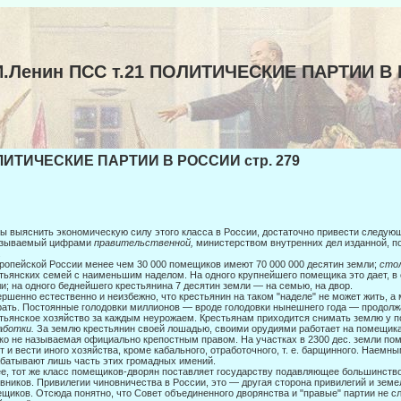
И.Ленин ПСС т.21 ПОЛИТИЧЕСКИЕ ПАРТИИ В
ИТИЧЕСКИЕ ПАРТИИ В РОССИИ стр. 279
ы выяснить экономическую силу этого класса в России, достаточно привести следую
азываемый цифрами
правительственной,
министерст­вом внутренних дел изданной, п
.
ропейской России менее чем 30 000 помещиков имеют 70 000 000 десятин зем­ли;
сто
тьянских семей с наименьшим наделом. На од­ного крупнейшего помещика это дает, в 
и; на одного беднейшего крестьянина 7 десятин земли — на семью, на двор.
ршенно естественно и неизбежно, что крестьянин на таком "наделе" не может жить, а
ать. Постоянные голодовки миллионов — вроде голодовки нынешнего года — продолж
тьянское хозяйство за каждым неурожаем. Крестьянам приходится снимать землю у п
аботки.
За землю крестьянин своей лошадью, своими орудиями работает на помещика
ко не называемая официально крепостным пра­вом. На участках в 2300 дес. земли п
т и вести иного хозяйства, кроме кабального, отработочного, т. е. барщинного. Наемн
батывают лишь часть этих громадных имений.
е, тот же класс помещиков-дворян поставляет государству подавляющее боль­шинств
вников. Привилегии чиновничества в России, это — другая сторона привилегий и земе
щиков. Отсюда понятно, что Совет объединенного дворянства и "правые" партии не сл