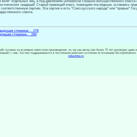
й воле" отдельных лиц, а под давлением
интересов
страшно могущественного
класса
остнических традиций. Старый правящий класс, помещики-последыши, оставаясь пра
 соответ­ственную партию. Эта партия и есть "Союз русского народа" или "правые" Гос
дарственного совета.
ыдущая страница ... 278
ующая страница ... 280
сайт основан на всемирно известном произведении, но так как автор уже более 75 лет руководит нами 
копирайт с ним. Хостинг поддерживается в постоянном рабочем состоянии источниками бесперебойного
industrika.ru
.