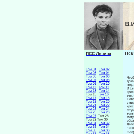
В.
ПСС Ленина
ПОЛ
Том 01
Том 02
Том 03
Том 04
Том 05
Том 06
Чтоб
Том 07
Том 08
док
Том 09
Том 10
года
Том 11
Том 12
В Ев
Том 13
Том 14
крес
Том 15
Том 16
земл
Том 17
Том 18
Сове
Том 19
Том 20
умир
Том 21
Том 22
крес
Том 23
Том 24
отр
Том 25
Том 26
толь
Том 27
Том 28
могу
Том 29 Том 30
обра
Том 31
Том 32
Дале
Том 33
Том 34
чино
Том 35
Том 36
поме
Том 37
Том 38