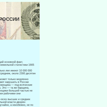
 РОССИИ
щий основной факт,
оземельной статистики 1905
лько лее
имеют 10 000 000
среднем, около 2300 десятин
 может только медленно
ают нарушать в России
омещика — под вся­ческие
. Это — та же барщина,
омещики большей частью не
ыми рабочими они
о всех высших и средних
льной власти дворян-
учайно, а неизбежно, не по