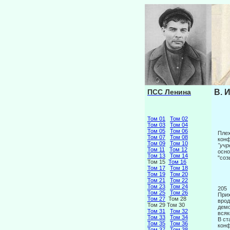
ПСС Ленина
В. 
Том 01
Том 02
Том 03
Том 04
Том 05
Том 06
Плех
Том 07
Том 08
конф
Том 09
Том 10
"уч
Том 11
Том 12
осн
Том 13
Том 14
"соз
Том 15
Том 16
Том 17
Том 18
Том 19
Том 20
Том 21
Том 22
Том 23
Том 24
205
Том 25
Том 26
Прих
Том 27
Том 28
врод
Том 29 Том 30
демо
Том 31
Том 32
всяк
Том 33
Том 34
В ст
Том 35
Том 36
конф
Том 37
Том 38