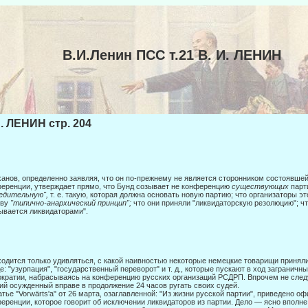
В.И.Ленин ПСС т.21 В. И. ЛЕНИН
И. ЛЕНИН стр. 204
анов, определенно заявляя, что он по-прежнему не является сторонником со­стоявшейс
еренции, утверждает прямо, что Бунд созывает не конференцию
существующих
парт
редительную",
т. е. такую, которая должна основать новую партию; что организаторы э
ову
"типично-анархический принцип";
что они приняли "ликвидаторскую резолю­цию"; ч
ывается ликвидаторами".
одится только удивляться, с какой наивностью некоторые немецкие товарищи принял
е: "узурпация", "государственный переворот" и т. д., которые пускают в ход заграничн
кратии, на­брасываясь на конференцию русских организаций РСДРП. Впрочем не следуе
ий осужденный вправе в продолжение 24 часов ругать своих судей.
атье "Vorwärts'a" от 26 марта, озаглавленной: "Из жизни русской партии", при­ведено 
еренции, которое говорит об исключении ликви­даторов из партии. Дело — ясно вполн