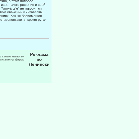
ечно, в этом вопросе
тивов такого решения и всей
Vorwärts'e" не говорит ни
абом уважении к читателям,
яниях. Как же беспомощен
отивопоставить, кроме руга­
Реклама
из своего мавзолея
по
 питания от фирмы
Ленински