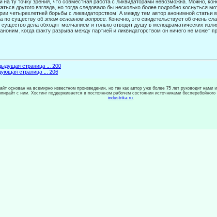
и на ту точку зрения, что совместная работа с ликвидаторами невозможна. Можно, кон
аться другого взгляда, но тогда следовало бы несколько более подробно коснуться мо
рии четырехлетней борьбы с ликвида­торством! А между тем автор анонимной статьи в "
а по существу об
этом основном вопросе.
Конечно, это свидетельствует об очень сл
 существо дела обходят молчанием и только отводят душу в мелодраматических изли
аноним, когда факту разрыва между партией и ликвидаторством он ничего не может пр
ыдущая страница ... 200
ующая страница ... 206
сайт основан на всемирно известном произведении, но так как автор уже более 75 лет руководит нами 
копирайт с ним. Хостинг поддерживается в постоянном рабочем состоянии источниками бесперебойного
industrika.ru
.