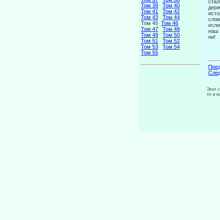
стал
Том 39
Том 40
держ
Том 41
Том 42
исто
Том 43
Том 44
слов
Том 45
Том 46
если
Том 47
Том 48
наш 
Том 49
Том 50
ни!
Том 51
Том 52
Том 53
Том 54
Том 55
Пред
След
Этот 
то и 