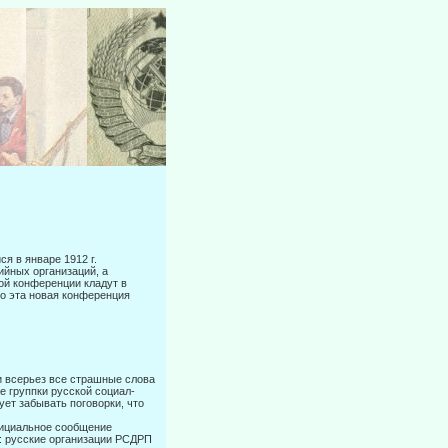
я в январе 1912 г.
ийных организаций, а
той конференции кладут в
то эта новая конференция
и всерьез все страшные слова
ые группки русской социал-
т забы­вать поговорки, что
официальное сообщение
е: русские организации РСДРП