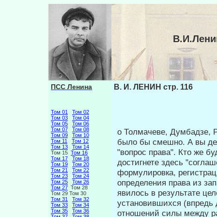
В.И.Лени
ПСС Ленина
В. И. ЛЕНИН стр. 116
Том 01
Том 02
Том 03
Том 04
Том 05
Том 06
Том 07
Том 08
о Толмачеве, Думбадзе, 
Том 09
Том 10
было бы смешно. А вы де
Том 11
Том 12
Том 13
Том 14
"вопрос права". Кто же б
Том 15
Том 16
Том 17
Том 18
достигнете здесь "соглаш
Том 19
Том 20
Том 21
Том 22
формулировка, регистра
Том 23
Том 24
определения права из за
Том 25
Том 26
Том 27
Том 28
явилось в результате цел
Том 29 Том 30
Том 31
Том 32
устано­вившихся (впредь
Том 33
Том 34
Том 35
Том 36
отношений силы между р
Том 37
Том 38