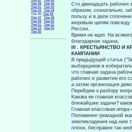
Сто двенадцать рабочих 
Том 39
Том 40
Том 41
Том 42
образом, соз­нательно, з
Том 43
Том 44
Том 45
Том 46
пользу и в деле сплоче­н
Том 47
Том 48
Том 49
Том 50
мировым целям повсюду в
Том 51
Том 52
России.
Том 53
Том 54
Том 55
Время не ждет. На всяког
бла­годарная задача.
III . КРЕСТЬЯНСТВО 
КАМПАНИИ
В предыдущей статье ("З
выборщиков в избиратель
что главная задача рабо­
рабочих и развитие его с
а затем организация демо
Перейдем к разбору вопро
Какова ее главная классо
ближайшие задачи? ка­ко
Главная классовая опора 
Поло­жение громадной мас
землевладения над ним т
плохи, бесправие так нео