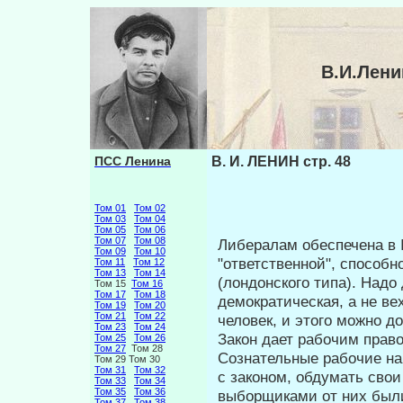
В.И.Лени
ПСС Ленина
В. И. ЛЕНИН стр. 48
Том 01
Том 02
Том 03
Том 04
Том 05
Том 06
Том 07
Том 08
Либералам обеспечена в I
Том 09
Том 10
"ответствен­ной", способ
Том 11
Том 12
Том 13
Том 14
(лондонского типа). Надо
Том 15
Том 16
Том 17
Том 18
демократическая, а не вех
Том 19
Том 20
Том 21
Том 22
человек, и этого можно д
Том 23
Том 24
Закон дает рабочим право
Том 25
Том 26
Том 27
Том 28
Сознательные ра­бочие н
Том 29 Том 30
Том 31
Том 32
с законом, обдумать свои
Том 33
Том 34
Том 35
Том 36
выборщиками от них были
Том 37
Том 38