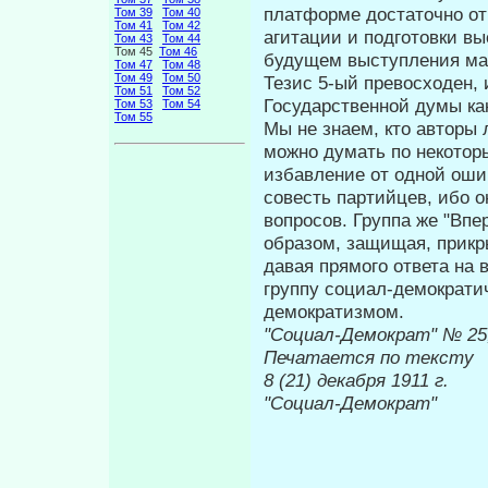
платформе достаточно от
Том 39
Том 40
Том 41
Том 42
агитации и подготовки в
Том 43
Том 44
Том 45
Том 46
будущем выступления мас
Том 47
Том 48
Том 49
Том 50
Тезис 5-ый превосходен, 
Том 51
Том 52
Государственной ду­мы ка
Том 53
Том 54
Том 55
Мы не знаем, кто авторы 
можно ду­мать по некотор
избавление от од­ной оши
совесть партийцев, ибо о
вопросов. Группа же "Вп
образом, защищая, прикры
давая прямого ответа на 
группу социал-демократи
демократизмом.
"Социал-
Печатается по тексту
8 (21) дек
"Социал-Демократ"