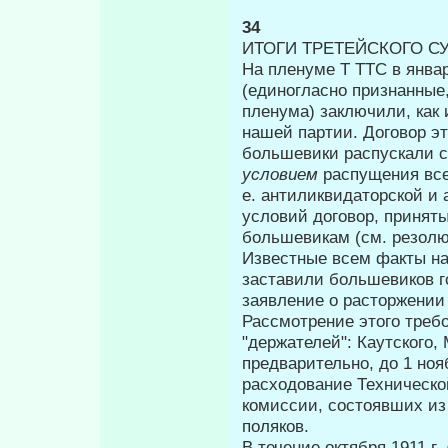
34
ИТОГИ ТРЕТЕЙСКОГО С
На пленуме Τ TTC в янва
(единогласно признанные
пленума) заключили, как
нашей партии. Договор эт
большевики распускали с
условием
распущения все
е. антиликвидаторской и 
условий договор, принят
большевикам (см. резолю
Известные всем факты н
заставили большевиков год
заявление о растор­жении
Рассмотрение этого треб
"держателей": Каутского,
предварительно, до 1 но­я
расходование Техническо
комиссии, состоявших из
поляков.
В течение октября 1911 г.