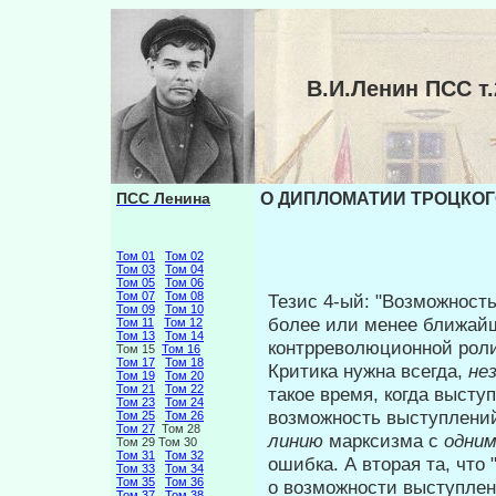
В.И.Ленин ПСС 
ПСС Ленина
О ДИПЛОМАТИИ ТРОЦКОГО
Том 01
Том 02
Том 03
Том 04
Том 05
Том 06
Том 07
Том 08
Тезис 4-ый: "Возможность
Том 09
Том 10
более или менее ближайш
Том 11
Том 12
Том 13
Том 14
контрреволюционной роли 
Том 15
Том 16
Том 17
Том 18
Критика нужна всегда,
не
Том 19
Том 20
Том 21
Том 22
такое время, когда выст
Том 23
Том 24
возможность выступ­лени
Том 25
Том 26
Том 27
Том 28
линию
марксизма с
одни
Том 29 Том 30
Том 31
Том 32
ошибка. А вторая та, что 
Том 33
Том 34
Том 35
Том 36
о возможности выступлени
Том 37
Том 38