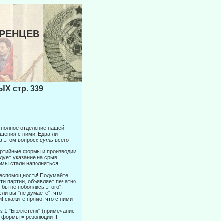
ИРЕНЦЕВ
 стр. 339
: полное отделение нашей
ашения с ними. Едва ли
 в этом вопросе
суть
всего
партийные формы и производим
едует указание на срыв
рмы ста­ли наполняться
 беспомощности! Подумайте
ути партии, объявляет печатно
ы бы не побоялись этого".
ли вы "не думаете", что
! скажите прямо, что с ними
 № 1 "Бюллетеня" (примечание
тформы = резолюции II