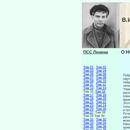
В.
ПСС Ленина
О Н
Том 01
Том 02
Том 03
Том 04
Том 05
Том 06
Пойд
Том 07
Том 08
парт
Том 09
Том 10
найд
Том 11
Том 12
тепе
Том 13
Том 14
"Нам
Том 15
Том 16
раск
Том 17
Том 18
плен
Том 19
Том 20
фрак
Том 21
Том 22
Этот
Том 23
Том 24
толь
Том 25
Том 26
и пу
Том 27
Том 28
Руча
Том 29 Том 30
раск
Том 31
Том 32
мож
Том 33
Том 34
Наши
Том 35
Том 36
прям
Том 37
Том 38