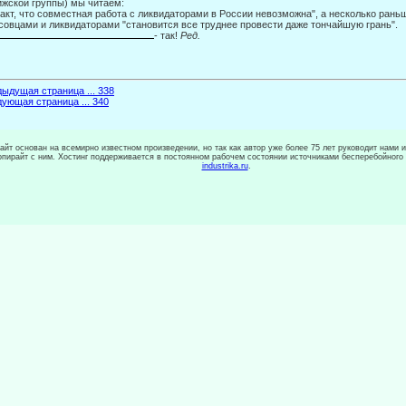
жской группы) мы читаем:
 Факт, что совместная работа с ликвидаторами в России невозможна", а несколь­ко рань
совцами и ликвидаторами "становится все труднее провести даже тончайшую грань".
- так!
Ред.
ыдущая страница ... 338
ующая страница ... 340
сайт основан на всемирно известном произведении, но так как автор уже более 75 лет руководит нами 
копирайт с ним. Хостинг поддерживается в постоянном рабочем состоянии источниками бесперебойного
industrika.ru
.