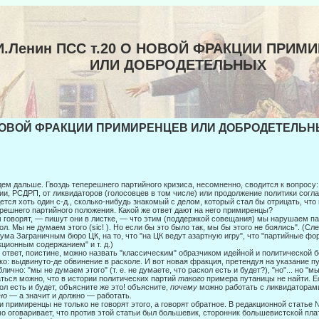
И.Ленин ПСС т.20 О НОВОЙ ФРАКЦИИ ПРИМ
ИЛИ ДОБРОДЕТЕЛЬНЫХ
ОВОЙ ФРАКЦИИ ПРИМИРЕНЦЕВ ИЛИ ДОБРОДЕТЕЛЬНЫХ
ем дальше. Гвоздь теперешнего партийного кризиса, несомненно, сводится к вопросу
ии, РСДРП, от ликвидаторов (голосовцев в том числе) или продолжение политики согл
ется хоть один с-д., сколько-нибудь знакомый с делом, который стал бы отрицать, что
решнего партийного положения. Какой же ответ дают на него прими­ренцы?
 говорят, — пишут они в листке, — что этим (поддержкой совещания) мы на­рушаем 
ол. Мы не думаем этого (sic! ). Но если бы это было так, мы бы этого не боялись". (Сл
ума Загра­ничным бюро ЦК, на то, что "на ЦК ведут азартную игру", что "партийные фо
ционным содержанием" и т. д.)
 ответ, поистине, можно назвать "классическим" образчиком идейной и поли­тической
ко: выдвинуто-де обвинение в расколе. И вот новая фракция, претендуя на указание п
блично: "мы не думаем этого" (т. е. не думаете, что раскол есть и будет?), "но"... но "м
ться можно, что в истории политических партий
такого
примера путаницы не найти. Ес
ол есть и будет, объясните же это! объясните,
по­
чему
можно работать с ликвидаторами
но
— а значит и должно — работать.
 примиренцы не только не говорят этого, а говорят обратное. В редакционной статье
о оговаривает, что против этой статьи был большевик, сторонник большевистской пла