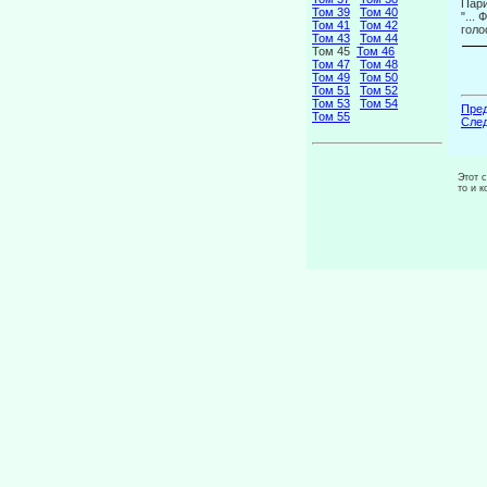
Пари
Том 39
Том 40
"...
Том 41
Том 42
голо
Том 43
Том 44
Том 45
Том 46
Том 47
Том 48
Том 49
Том 50
Том 51
Том 52
Том 53
Том 54
Пред
Том 55
След
Этот 
то и 