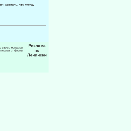
ше признано, что между
Реклама
из своего мавзолея
по
 питания от фирмы
Ленински