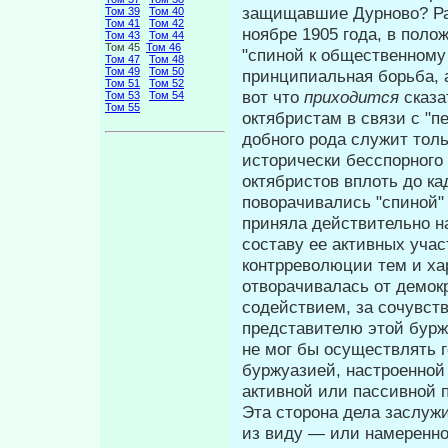
защищавшие Дурново? Ра
Том 39
Том 40
Том 41
Том 42
ноябре 1905 года, в поло
Том 43
Том 44
Том 45
Том 46
"спиной к общественному
Том 47
Том 48
Том 49
Том 50
принципиальная борьба, 
Том 51
Том 52
вот что
приходится
сказа
Том 53
Том 54
Том 55
октябристам в связи с "п
добного рода служит тол
исторически бесспорного
октябристов вплоть до к
поворачивались "спиной"
приняла действительно на
составу ее активных учас
контрреволюции тем и ха
отворачива­лась от демо
содействием, за сочув­ств
представителю этой бурж
не мог бы осуществлять 
буржуазией, настроенной 
активной или пассивной 
Эта сторона дела заслужи
из виду — или намеренно