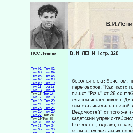
В.И.Лени
ПСС Ленина
В. И. ЛЕНИН стр. 328
Том 01
Том 02
Том 03
Том 04
Том 05
Том 06
Том 07
Том 08
боролся с октябристом, п
Том 09
Том 10
переговоров. "Как часто 
Том 11
Том 12
Том 13
Том 14
пишет "Речь" от 28 сен­т
Том 15
Том 16
Том 17
Том 18
единомышленников г. Дурн
Том 19
Том 20
Том 21
Том 22
они оказывались спиной 
Том 23
Том 24
Ведомостей" от того же ч
Том 25
Том 26
Том 27
Том 28
кадетский упрек октябрис
Том 29 Том 30
Том 31
Том 32
Позвольте, однако, гг. ка
Том 33
Том 34
Том 35
Том 36
если в тех же самых пер
Том 37
Том 38