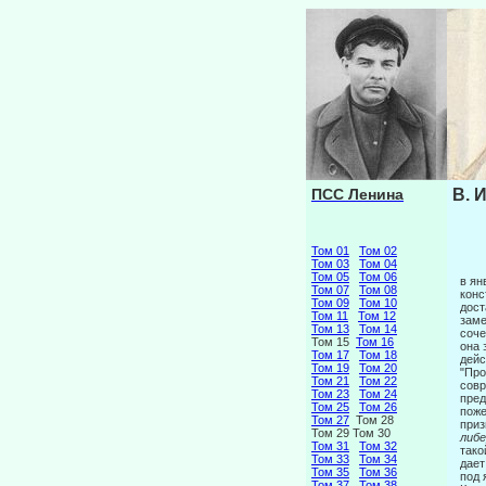
ПСС Ленина
В. 
Том 01
Том 02
Том 03
Том 04
Том 05
Том 06
в ян
Том 07
Том 08
конс
Том 09
Том 10
дост
Том 11
Том 12
заме
Том 13
Том 14
соче
Том 15
Том 16
она 
Том 17
Том 18
дейс
Том 19
Том 20
"Про
Том 21
Том 22
совр
Том 23
Том 24
пред
Том 25
Том 26
поже
Том 27
Том 28
приз
Том 29 Том 30
либе
Том 31
Том 32
тако
Том 33
Том 34
дает
Том 35
Том 36
под 
Том 37
Том 38