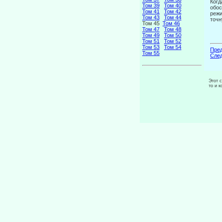
Когд
Том 39
Том 40
обос
Том 41
Том 42
режи
Том 43
Том 44
точн
Том 45
Том 46
Том 47
Том 48
Том 49
Том 50
Том 51
Том 52
Том 53
Том 54
Пред
Том 55
След
Этот 
то и 