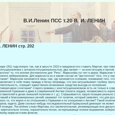
В.И.Ленин ПСС т.20 В. И. ЛЕНИН
И. ЛЕНИН стр. 202
варе 1911 года вопрос так, как в августе 1910 и предлагал его ставить Мартов: про-ти
титуционализма с антиконституциональностью; два ла­геря — за конституцию и против
аточно" то, что
вполне достаточно
для
"Речи".
Марксизма тут нет и
грана.
Марксизм т
нился либерализмом. Для марксиста
ни в каком случае не
"достаточно" того, что у на
тание". Марксизм начинается лишь там, где начинается сознание, понимание того, что
заключает в себе лож­ку правды и бочку неправды, что она затушевывает глубину прот
твительность, отрицает единственно возможные средства выхода из положе­ния.
тиворечивое сочетание" старого режима с конституционализмом есть не только в совр
еменной Германии и даже в современной Англии (палата лордов; независимость коро
ставителей в делах внешней политики и т. д.). Спрашивается, какую позицию
реально
ланий и благонамеренных речей) занимает тот политик, который заявляет, что для рус
нать то, что верно и по отношению к Германии и по отношению к Англии? Такой полити
рала,
кадета. Да­же сколько-нибудь последовательный буржуазный демократ не может ст
й позиции.
Последнее слово
Мартова, его заключительная, резюмирую­щая всю дискус
 замечательно точное, поразительно ясное, исчерпывающе полное выражение
либера
якобы марксистским флагом.