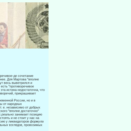
воречивое-де сочетание
 нее. Для Мартова "вполне
ут весь выветрился и
с есть "противоречивое
 эта истина недостаточна, что
иворечий, прикраши­вает
еменной России, но и в
ны от народных
(т. е. независимо от добрых
ского "вполне достаточно"
к
реально
занимает позицию
оять и не сто­ит у нас на
сию у ликвидаторов
формула
льных
взглядов, провозимых