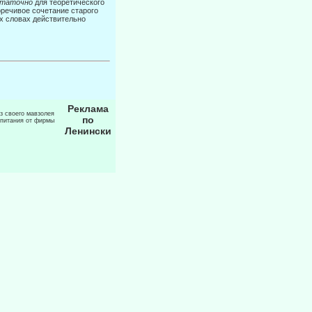
статочно
для теоретического
оречивое сочетание старого
х сло­вах действительно
Реклама
из своего мавзолея
по
 питания от фирмы
Ленински