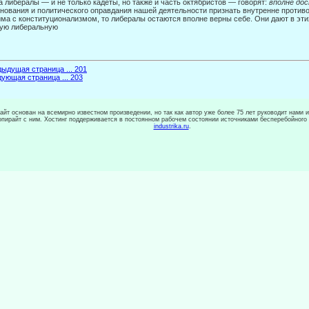
а либералы — и не только кадеты, но также и часть октябристов — говорят:
вполне до
нования и политического оправдания на­шей деятельности признать внутренне против
ма с конституционализмом, то либералы остаются вполне верны себе. Они дают в эти
ую либеральную
ыдущая страница ... 201
ующая страница ... 203
сайт основан на всемирно известном произведении, но так как автор уже более 75 лет руководит нами 
копирайт с ним. Хостинг поддерживается в постоянном рабочем состоянии источниками бесперебойного
industrika.ru
.