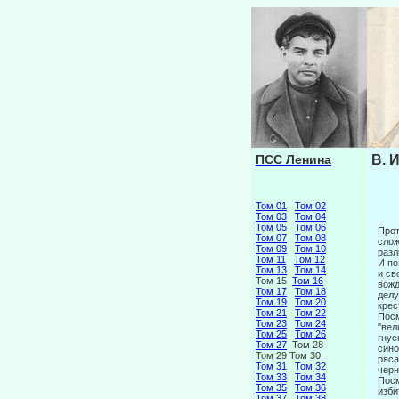
ПСС Ленина
В. 
Том 01
Том 02
Том 03
Том 04
Том 05
Том 06
Прот
Том 07
Том 08
слож
Том 09
Том 10
разл
Том 11
Том 12
И по
Том 13
Том 14
и св
Том 15
Том 16
вожд
Том 17
Том 18
делу
Том 19
Том 20
крес
Том 21
Том 22
Посм
Том 23
Том 24
"вел
Том 25
Том 26
гнус
Том 27
Том 28
сино
Том 29 Том 30
ряса
Том 31
Том 32
черн
Том 33
Том 34
Посм
Том 35
Том 36
изби
Том 37
Том 38