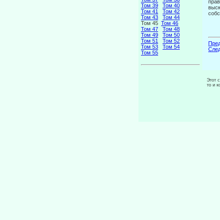
прав
Том 39
Том 40
выск
Том 41
Том 42
собс
Том 43
Том 44
Том 45
Том 46
Том 47
Том 48
Том 49
Том 50
Том 51
Том 52
Пред
Том 53
Том 54
След
Том 55
Этот 
то и 