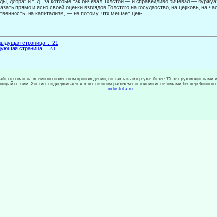
ды, добра" и т. д., за которые так бичевал Толстой — и справедливо бичевал — буржу
азать прямо и ясно своей оценки взглядов Толстого на государство, на церковь, на ч
твенность, на капитализм, — не потому, что мешает цен-
ыдущая страница ... 21
ующая страница ... 23
сайт основан на всемирно известном произведении, но так как автор уже более 75 лет руководит нами 
копирайт с ним. Хостинг поддерживается в постоянном рабочем состоянии источниками бесперебойного
industrika.ru
.