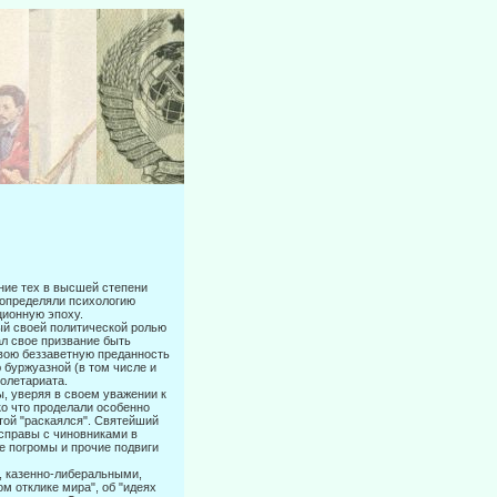
ние тех в высшей степени
 определяли психологию
ционную эпоху.
рый своей политической ролью
ал свое призвание быть
свою беззаветную преданность
 буржуазной (в том числе и
олетариата.
ы, уверяя в своем уважении к
ко что проделали особенно
той "рас­каялся". Святейший
асправы с чиновниками в
е погромы и прочие подвиги
, казенно-либеральными,
м отклике мира", об "идеях