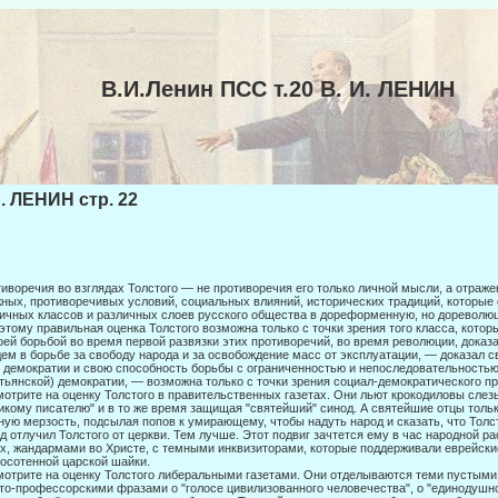
В.И.Ленин ПСС т.20 В. И. ЛЕНИН
И. ЛЕНИН стр. 22
иворечия во взглядах Толстого — не противоречия его только личной мысли, а отраже
ных, противоречивых условий, социальных влияний, исторических традиций, которые
ичных классов и различных слоев русского общества в дореформенную, но дореволю
этому правильная оценка Толстого возможна только с точки зрения того класса, кото
оей борьбой во время первой развязки этих противоречий, во время революции, доказ
ем в борьбе за свободу народа и за освобождение масс от эксплуатации, — доказал 
 демократии и свою способность борьбы с ограниченностью и непо­следовательностью
тьянской) демократии, — возможна только с точки зрения социал-демократического пр
отрите на оценку Толстого в правительственных газетах. Они льют крокодило­вы слез
икому писателю" и в то же время защищая "святейший" синод. А святейшие отцы толь
ную мер­зость, подсылая попов к умирающему, чтобы надуть народ и сказать, что Толс
д отлучил Толстого от церкви. Тем лучше. Этот подвиг за­чтется ему в час народной р
х, жандармами во Христе, с темными инквизиторами, которые поддерживали еврейски
осотенной царской шайки.
отрите на оценку Толстого либеральными газетами. Они отделываются теми пустыми
то-профессорскими фразами о "голосе цивили­зованного человечества", о "единодушно