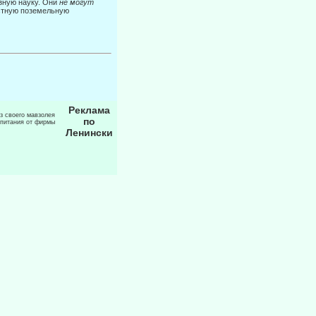
азную науку. Они
не могут
астную поземельную
Реклама
из своего мавзолея
по
 питания от фирмы
Ленински