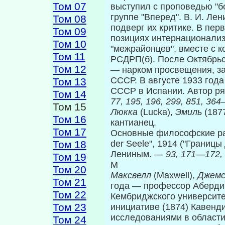
Том 07
выступил с проповедью "бо
группе "Вперед". В. И. Ле
Том 08
подверг их критике. В пе
Том 09
позициях интернационализм
Том 10
"межрайонцев", вместе с к
Том 11
РСДРП(б). После Октябрьс
Том 12
— нарком просвещения, за
СССР. В августе 1933 год
Том 13
СССР в Испании. Автор ря
Том 14
77, 195, 196, 299, 851, 364
Том 15
Люкка
(Lucka),
Эмиль
(187
Том 16
кантианец.
Том 17
Основные философские рабо
Том 18
der Seele", 1914 ("Гра­ницы
Лениным. —
93, 171
—
172,
Том 19
M
Том 20
Максвелл
(Maxwell),
Джемс
Том 21
года — профессор Абердин
Том 22
Кембриджского университет
Том 23
инициативе (1874) Кавенд
исследования­ми в области
Том 24