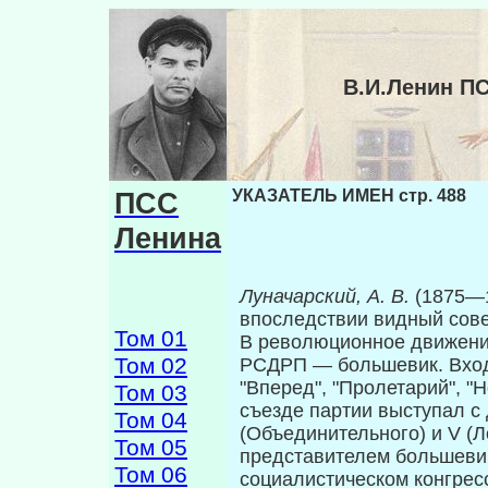
В.И.Ленин П
ПСС
УКАЗАТЕЛЬ ИМЕН стр. 488
Ленина
Луначарский, А. В.
(1875—
впоследствии видный сове
Том 01
В революционное движение 
Том 02
РСДРП — большевик. Входи
"Вперед", "Пролетарий", "Н
Том 03
съезде партии выступал с
Том 04
(Объединительного) и V (Л
Том 05
представителем большеви
Том 06
социалистическом конгрес