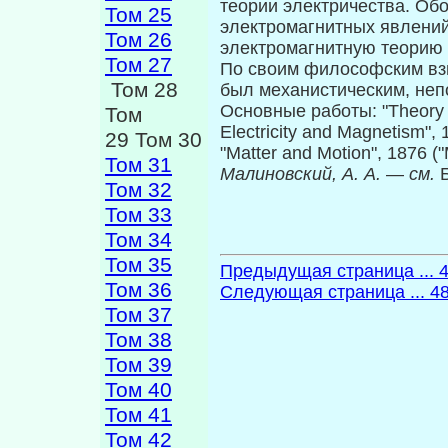
теории электричества. Об
Том 25
электромагнитных явлений
Том 26
электромаг­нитную теорию 
Том 27
По своим философским вз
Том 28
был механистическим, не­
Основные работы: "Theory o
Том
Electricity and Magnet­ism"
29 Том 30
"Matter and Motion", 1876 
Том 31
Малиновский, А. А.
—
см.
Том 32
Том 33
Том 34
Том 35
Предыдущая страница ... 
Том 36
Следующая страница ... 4
Том 37
Том 38
Том 39
Том 40
Том 41
Том 42