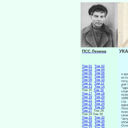
ПСС Ленина
УКА
Том 01
Том 02
Том 03
Том 04
Том 05
Том 06
о вр
Том 07
Том 08
исто
Том 09
Том 10
госу
Том 11
Том 12
для 
Том 13
Том 14
"здр
Том 15
Том 16
соци
Том 17
Том 18
пози
Том 19
Том 20
1688
Том 21
Том 22
стр.
Том 23
Том 24
идеа
Том 25
Том 26
Лопа
Том 27
Том 28
псих
Том 29 Том 30
свои
Том 31
Том 32
"акт
Том 33
Том 34
обла
Том 35
Том 36
Осно
Том 37
Том 38