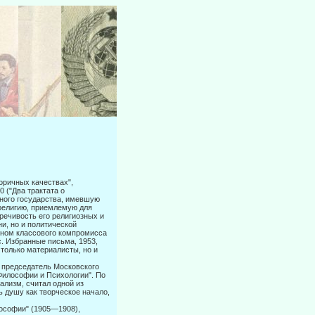
оричных каче­ствах",
0 ("Два трактата о
нного государства, имевшую
 религию, приемлемую для
речивость его религиозных и
и, но и политической
 сыном классового компромисса
с. Избранные письма, 1953,
 только материалисты, но и
председа­тель Московского
 Философии и Психологии". По
ализм, считал одной из
 душу как творческое начало,
ософии" (1905—1908),