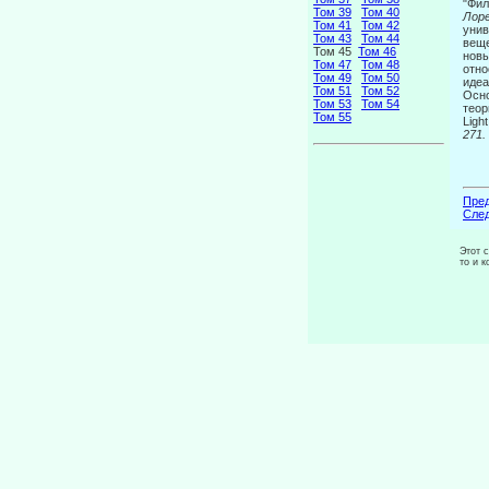
"Фил
Том 39
Том 40
Лор
Том 41
Том 42
унив
Том 43
Том 44
веще
Том 45
Том 46
новы
Том 47
Том 48
отно
Том 49
Том 50
идеа
Том 51
Том 52
Осно
Том 53
Том 54
теор
Том 55
Ligh
271.
Пред
След
Этот 
то и 