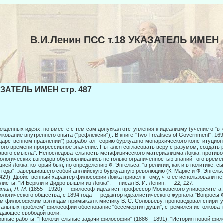
В.И.Ленин ПСС т.18 УКАЗАТЕЛЬ ИМЕН
ЗАТЕЛЬ ИМЕН стр. 487
ожденных идеях, но вместе с тем сам допускал отступления к идеализму (учение о "вт
лкование внутреннего опыта ("рефлексии")). В книге "Two Treatises of Government", 169
дарственном правлении") разработал теорию буржуазно-монархического конститу­цио
того времени прогрессивное значение. Пытался согласовать веру с разумом, создать
авого смысла". Непоследовательность метафизического материализма Локка, противо
ологических взглядов обусловливались не только ограниченностью знаний того времен
цией Локка, который был, по определению Ф. Энгельса, "в религии, как и в политике,
 года", за­вершившего собой английскую буржуазную революцию (К. Маркс и Ф. Энгель
 429). Двойственный характер философии Локка привел к тому, что ее использовали не
листы: "И Беркли и Дидро вышли из Локка", — писал В. И. Ленин. —
22, 127.
тин, Л. М.
(1855—1920) — философ-идеалист, профессор Московского университета, 
ологического общества, с 1894 года — редактор идеалистического журнала "Во­просы
м философским взглядам примыкал к мистику В. С. Соловье­ву, проповедовал спириту
уальных проблем" философии обоснование "бес­смертия души", стремился истолковать
дающее свободой воли.
вные работы: "Положительные задачи философии" (1886—1891), "История новой фил