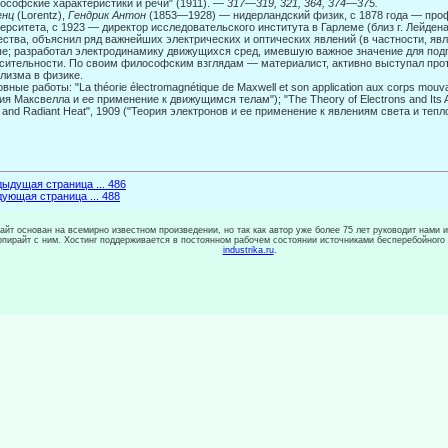
ософские характеристики и речи" (1911). —
317
—
319, 321, 364, 374
—
375.
енц
(Lorentz),
Гендрик Антон
(1853—1928) — нидерландский физик, с 1878 года — про
ерситета, с 1923 — директор исследовательского института в Гарлеме (близ г. Лейде­н
ства, объяснил ряд важнейших электрических и оптических явле­ний (в частности, яв
е; разработал электродинамику движущихся сред, имевшую важное значение для подг
сительности. По своим философским взглядам — материалист, активно выступал про
лизма в физике.
вные работы: "La théorie électromagnétique de Maxwell et son application aux corps mou
ия Максвелла и ее применение к движущимся телам"); "The Theory of Electrons and Its Ap
t and Radiant Heat", 1909 ("Теория электронов и ее примене­ние к явлениям света и тепл
ыдущая страница ... 486
ующая страница ... 488
сайт основан на всемирно известном произведении, но так как автор уже более 75 лет руководит нами 
копирайт с ним. Хостинг поддерживается в постоянном рабочем состоянии источниками бесперебойного
industrika.ru
.