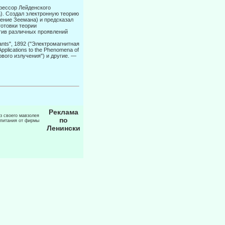
фессор Лейденского
а). Создал электронную теорию
ление Зеемана) и предсказал
отовки теории
тив различных проявлений
vants", 1892 ("Электромагнитная
plications to the Phenomena of
ового излучения") и другие. —
Реклама
из своего мавзолея
по
 питания от фирмы
Ленински