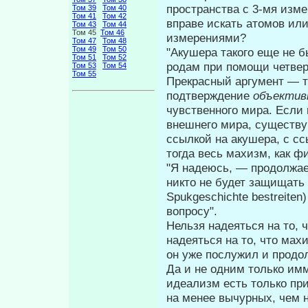
пространства с 3-мя изме
Том 39
Том 40
Том 41
Том 42
вправе искать атомов ил
Том 43
Том 44
Том 45
Том 46
измерениями?
Том 47
Том 48
Том 49
Том 50
"Акушера такого еще не 
Том 51
Том 52
родам при помощи четвер
Том 53
Том 54
Том 55
Прекрасный аргумент — то
подтвер­ждение
объектив
чувственного мира. Ес­л
внешнего мира, существую
ссылкой на акушера, с сс
тогда весь махизм, как ф
"Я надеюсь, — продолжае
никто не будет защищать 
Spukgeschichte bestreiten
вопросу".
Нельзя надеяться на то, 
надеяться на то, что мах
он уже послужил и продо
Да и не одним только им
идеализм есть только пр
на менее вычурных, чем 