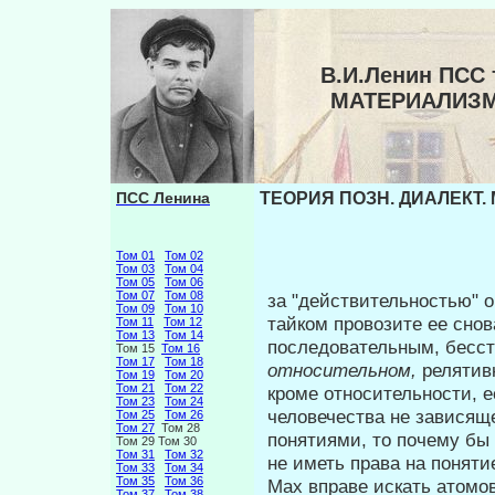
В.И.Ленин ПСС 
МАТЕРИАЛИЗМ
ПСС Ленина
ТЕОРИЯ ПОЗН. ДИАЛЕКТ.
Том 01
Том 02
Том 03
Том 04
Том 05
Том 06
Том 07
Том 08
за "действительностью" 
Том 09
Том 10
тайком провозите ее снов
Том 11
Том 12
Том 13
Том 14
последовательным, бесст
Том 15
Том 16
Том 17
Том 18
относительном,
релятив
Том 19
Том 20
Том 21
Том 22
кроме относительности, ес
Том 23
Том 24
человечества не зависящ
Том 25
Том 26
Том 27
Том 28
понятиями, то почему бы
Том 29 Том 30
Том 31
Том 32
не иметь права на поняти
Том 33
Том 34
Том 35
Том 36
Мах вправе искать атомо
Том 37
Том 38