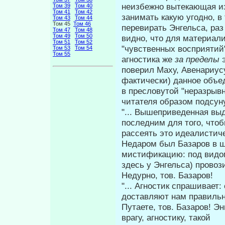
неизбежно вы­текающая и
Том 39
Том 40
Том 41
Том 42
занимать какую угодно, в
Том 43
Том 44
Том 45
Том 46
перевирать Энгельса, раз
Том 47
Том 48
Том 49
Том 50
видно, что для материал
Том 51
Том 52
"чувственных восприятий"
Том 53
Том 54
Том 55
агностика же
за пределы
пове­рил Маху, Авенариус
фактически) данное объ
в пресловутой "неразрыв­
читателя образом подсуну
"... Вышеприведенная выд
последним для того, что
рассеять это идеалисти­ч
Недаром был Базаров в ш
мистификацию: под видом
здесь у Энгельса) прово
Недурно, тов. Базаров!
"... Агностик спрашивает
достав­ляют нам правильн
Путаете, тов. Базаров! Э
врагу, агностику, такой