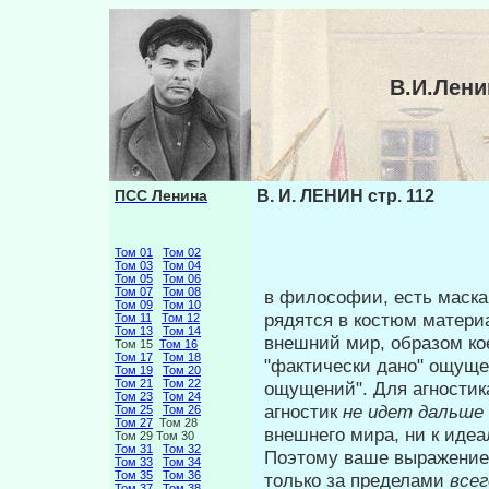
В.И.Лени
ПСС Ленина
В. И. ЛЕНИН стр. 112
Том 01
Том 02
Том 03
Том 04
Том 05
Том 06
Том 07
Том 08
в философии, есть маскар
Том 09
Том 10
рядятся в костюм матери
Том 11
Том 12
Том 13
Том 14
внешний мир, образом ко
Том 15
Том 16
Том 17
Том 18
"фактически дано" ощуще
Том 19
Том 20
Том 21
Том 22
ощущений". Для агностик
Том 23
Том 24
агностик
не идет дальше
Том 25
Том 26
Том 27
Том 28
внешнего мира, ни к иде
Том 29 Том 30
Том 31
Том 32
Поэтому ваше выражение:
Том 33
Том 34
Том 35
Том 36
только за пределами
всег
Том 37
Том 38