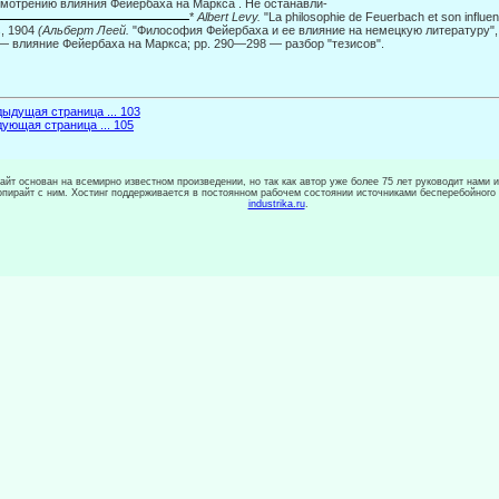
мотрению влияния Фейербаха на Маркса . Не останавли-
*
Albert
Levy.
"La philosophie de Feuerbach et son influenc
s, 1904
(Аль­берт Леей.
"Философия Фейербаха и ее влияние на немецкую литературу",
— влияние Фейербаха на Маркса; pp. 290—298 — разбор "тезисов".
ыдущая страница ... 103
ующая страница ... 105
сайт основан на всемирно известном произведении, но так как автор уже более 75 лет руководит нами 
копирайт с ним. Хостинг поддерживается в постоянном рабочем состоянии источниками бесперебойного
industrika.ru
.