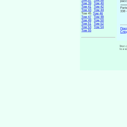
расс
Том 39
Том 40
Том 41
Том 42
Pari
Том 43
Том 44
338 
Том 45
Том 46
Том 47
Том 48
Том 49
Том 50
Том 51
Том 52
Том 53
Том 54
Пред
Том 55
След
Этот 
то и 