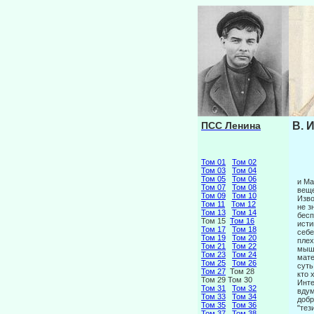
ПСС Ленина
В. 
Том 01
Том 02
Том 03
Том 04
Том 05
Том 06
и Ма
Том 07
Том 08
веще
Том 09
Том 10
Изво
Том 11
Том 12
не з
Том 13
Том 14
бесп
Том 15
Том 16
исти
Том 17
Том 18
себе
Том 19
Том 20
плех
Том 21
Том 22
мышл
Том 23
Том 24
мате
Том 25
Том 26
суть
Том 27
Том 28
кто 
Том 29 Том 30
Инте
Том 31
Том 32
вдум
Том 33
Том 34
добр
Том 35
Том 36
"тез
Том 37
Том 38