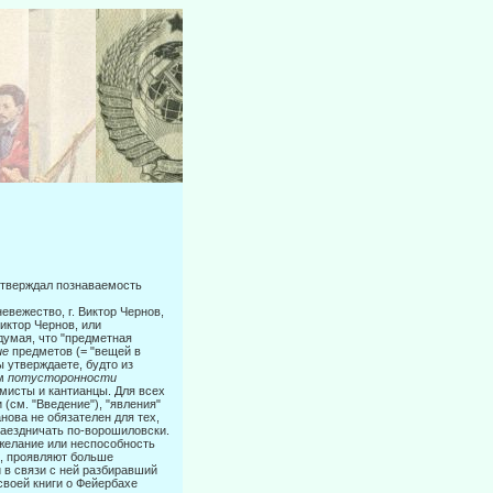
 утверждал познаваемость
вежество, г. Виктор Чернов,
Виктор Чернов, или
думая, что "предмет­ная
ие
предметов (= "вещей в
 утверждаете, будто из
ом
потусторон­ности
мисты и кантианцы. Для всех
(см. "Введение"), "явления"
нова не обязателен для тех,
 наездничать по-ворошиловски.
ежелание или неспособность
и, проявляют больше
в связи с ней разби­равший
своей книги о Фейербахе