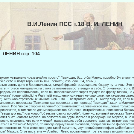
В.И.Ленин ПСС т.18 В. И. ЛЕНИН
И. ЛЕНИН стр. 104
рксом устранено чрезвычайно просто", "выходит, будто бы Маркс, подобно Эн­гельсу,
й в себе и потусторонность мышления" (назв. соч., 34, прим.).
льте иметь дело с Ворошиловым, каждой фразой громоздящим бездну путани­цы! Это не
нать, что все материалисты стоят за позна­ваемость вещей в себе. Это невежество, г. 
редельная неряшли­вость, если вы перескакиваете через
первую же
фразу тезиса, не 
нность" (gegenständliche Wahrheit) мышления означает
не что иное,
как
суще­ствован
"),
истинно
отражаемых мышлением. Это — безграмотность, г. Виктор Чернов, если вы
ановского пере­сказа (Плеханов дал пересказ, а не перевод) "выходит" защита Маркс
ения. Ибо "по сю сторону явлений" останавливают человеческое мышле­ние только ю
риалистов, в том числе для материали­стов XVII века, истребляемых епископом Беркли 
 "вещи для нас" или
копии
"объектов самих по себе". Конечно, вольный пересказ Пле­ха
хочет знать самого Маркса, но обязательно вдумы­ваться в рассуждение Маркса, а не
ресно отметить, что если у людей, называющих себя социалистами, мы встре­чаем н
аться в "тезисы" Маркса, то иногда буржуаз­ные писатели, специалисты по философи
осовестности. Мне известен один такой писатель, изучавший философию Фейербаха и 
исы" Маркса. Этот писатель — Альберт Леви, посвятивший третью главу второй части 