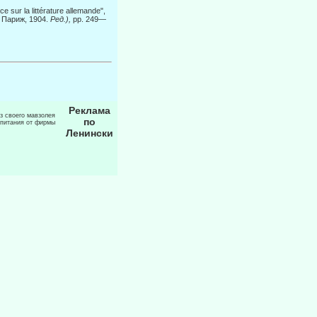
e sur la littérature allemande",
 Париж, 1904.
Ред.),
pp. 249—
Реклама
из своего мавзолея
по
 питания от фирмы
Ленински