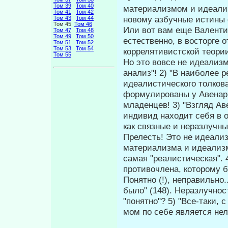
Том 39
Том 40
материализмом и идеализ
Том 41
Том 42
новому азбучные истины
Том 43
Том 44
Том 45
Том 46
Или вот вам еще Валенти
Том 47
Том 48
Том 49
Том 50
естественно, в восторге 
Том 51
Том 52
Том 53
Том 54
коррелятивистской тео­ри
Том 55
Но это вовсе не идеализ
анализ"! 2) "В наиболее р
идеалистического толкова
формулированы у Авенари
младенцев! 3) "Взгляд Ав
индивид находит себя в о
как связные и неразлучны
Прелесть! Это не идеали
материализма и идеализм
самая "реалистическая". 
противочлена, которому 
Понятно (!), неправильно.
было" (148). Неразлучно
"понятно"? 5) "Все-таки, 
мом по себе является нел