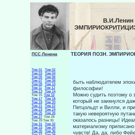
В.И.Ленин
ЭМПИРИОКРИТИЦИЗ
ПСС Ленина
ТЕОРИЯ ПОЗН. ЭМПИРИОК
Том 01
Том 02
Том 03
Том 04
Том 05
Том 06
Том 07
Том 08
быть наблюдателем эпохи 
Том 09
Том 10
филосо­фии!
Том 11
Том 12
Том 13
Том 14
Можно судить поэтому о 
Том 15
Том 16
Том 17
Том 18
кото­рый не заикнулся да
Том 19
Том 20
Том 21
Том 22
Петцольдт и Вилли, и при
Том 23
Том 24
такую невероятную путан
Том 25
Том 26
Том 27
Том 28
оказалось разницы! Идеал
Том 29 Том 30
Том 31
Том 32
материализму приписано 
Том 33
Том 34
Том 35
Том 36
чувств! Да, да, либо Фей
Том 37
Том 38