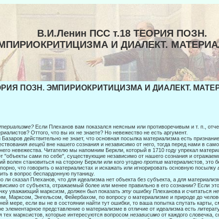
В.И.Ленин ПСС т.18 ТЕОРИЯ ПОЗН.
МПИРИОКРИТИЦИЗМА И ДИАЛЕКТ. МАТЕРИ
РИЯ ПОЗН. ЭМПИРИОКРИТИЦИЗМА И ДИАЛЕКТ. МАТЕР
атериализме?
Если Плеханов вам показался неясным или противоречивым и т. п., отче
риалистов? Оттого, что вы их не знаете? Но невежество не есть аргумент.
 Базаров действительно не знает, что основная посылка материализма есть при­знани
ествования
вещей
вне нашего сознания и независимо от не­го, тогда перед нами в с
него невежества. Читателю мы напомним Беркли, который в 1710 году упрекал материал
т "объекты сами по себе", существующие независимо от нашего сознания и отра­жаем
ий волен становиться на сторону Беркли или ко­го угодно
против
материалистов, это б
порно, что говорить о материалистах и искажать или игнорировать основную посылку
ить в вопрос беспардонную путаницу.
о ли сказал Плеханов, что для идеализма нет объекта без субъекта, а для мате­риали
висимо от субъекта, отражаемый более или менее правильно в его сознании? Если эт
чку уважающий марксизм, должен был показать
эту
ошибку Плеханова и считаться
н
им, Марксом, Энгельсом, Фейербахом, по вопросу о материализме и природе до челове
ней мере, если вы не в состоянии найти тут ошибки, то ваша попытка спутать карты, 
е элементарное представление о материализме в отличие от идеализма есть литерат
я тех марксистов, которые интересуются вопросом
независимо
от каждого сло­вечка,