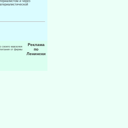
териалистом и через
материалистиче­ской
Реклама
из своего мавзолея
по
 питания от фирмы
Ленински