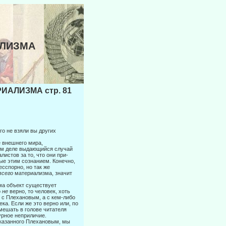
АЛИЗМА
ИАЛИЗМА стр. 81
го не взяли вы других
е внешнего мира,
амом деле выдающийся случай
истов за то, что они при­
ые этим сознанием. Конечно,
есспорно, но так же
всего
материализма, значит
зма объект существует
о
не
верно, то человек, хоть
е
с Плехановым, а с кем-либо
ка. Если же это верно или, по
смешать в голове читателя
урное неприличие.
 сказанного Плехановым, мы