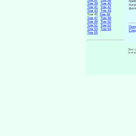
прив
Том 39
Том 40
поср
Том 41
Том 42
фило
Том 43
Том 44
Том 45
Том 46
Том 47
Том 48
Том 49
Том 50
Том 51
Том 52
Пред
Том 53
Том 54
След
Том 55
Этот 
то и 