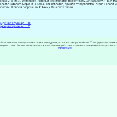
едем мнение Л. Фейербаха, который, как из­вестно (может быть,
не
Базарову?), был ма
едство которого Маркс и Энгельс, как известно, пришли от идеализма Гегеля к своей 
софии. В своем возражении Р. Гайму Фейербах писал:
ыдущая страница ... 80
ующая страница ... 82
сайт основан на всемирно известном произведении, но так как автор уже более 75 лет руководит нами 
копирайт с ним. Хостинг поддерживается в постоянном рабочем состоянии источниками бесперебойного
industrika.ru
.