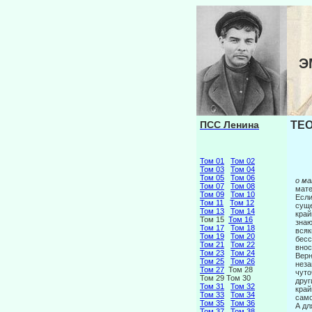
Э
ПСС Ленина
ТЕО
Том 01
Том 02
Том 03
Том 04
Том 05
Том 06
о м
Том 07
Том 08
мате
Том 09
Том 10
Если
Том 11
Том 12
сущ
Том 13
Том 14
край
Том 15
Том 16
знаю
Том 17
Том 18
всяк
Том 19
Том 20
бесс
Том 21
Том 22
внос
Том 23
Том 24
Верн
Том 25
Том 26
неза
Том 27
Том 28
чуто
Том 29 Том 30
друг
Том 31
Том 32
край
Том 33
Том 34
само
Том 35
Том 36
А дл
Том 37
Том 38