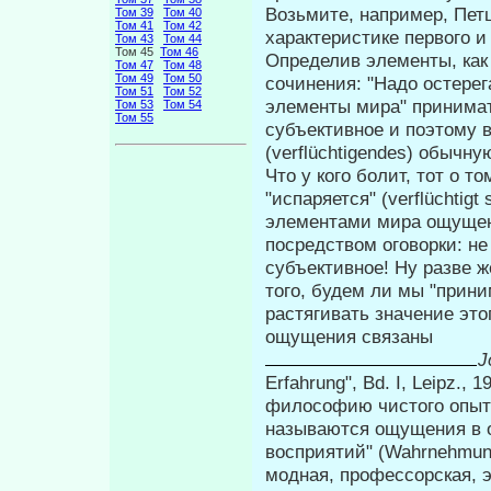
Возьмите, например, Пет
Том 39
Том 40
Том 41
Том 42
харак­теристике первого 
Том 43
Том 44
Том 45
Том 46
Определив элементы, как
Том 47
Том 48
Том 49
Том 50
сочинения: "Надо ос­тере
Том 51
Том 52
элементы мира" принимат
Том 53
Том 54
Том 55
субъективное и поэтому 
(verflüchtigendes) обычну
Что у кого болит, тот о т
"испаряется" (verflüchtig
элементами мира ощуще­н
посредством оговорки: не
субъективное! Ну разве 
того, будем ли мы "прин
растягивать значение этог
ощущения связаны
J
Erfahrung", Bd. I, Leipz., 
философию чистого опыта",
называются ощущения в 
восприятий" (Wahrnehmun
модная, профессорская, э