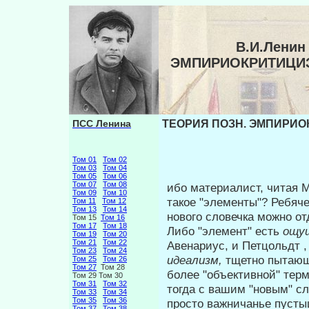
В.И.Ленин
ЭМПИРИОКРИТИЦИЗ
ПСС Ленина
ТЕОРИЯ ПОЗН. ЭМПИРИОК
Том 01
Том 02
Том 03
Том 04
Том 05
Том 06
Том 07
Том 08
ибо материалист, читая М
Том 09
Том 10
такое "элементы"? Ребяч
Том 11
Том 12
Том 13
Том 14
нового сло­вечка можно 
Том 15
Том 16
Том 17
Том 18
Либо "элемент" есть
ощу
Том 19
Том 20
Том 21
Том 22
Авенариус, и Петцольдт ,
Том 23
Том 24
идеализм,
тщетно пытающ
Том 25
Том 26
Том 27
Том 28
более "объективной" тер
Том 29 Том 30
Том 31
Том 32
тогда с вашим "новым" с
Том 33
Том 34
Том 35
Том 36
просто важничанье пусты
Том 37
Том 38