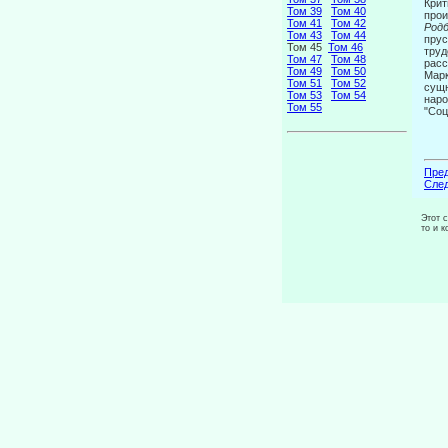
Крит
Том 39
Том 40
про
Том 41
Том 42
Род
Том 43
Том 44
прус
Том 45
Том 46
труд
Том 47
Том 48
расс
Том 49
Том 50
Марк
Том 51
Том 52
сущн
Том 53
Том 54
на­р
Том 55
"Соц
Пред
След
Этот 
то и 