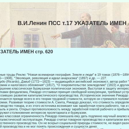
В.И.Ленин ПСС т.17 УКАЗАТЕЛЬ ИМЕН
ЗАТЕЛЬ ИМЕН стр. 620
ные труды Реклю: "Новая всемирная география. Земля и люди" в 19 томах (1876—1894),
5—1908), "Эволюция, революция и идеал анархизма" (1897) и др. —
227.
ардо
(Ricardo),
Давид
(1772—1823) — выдающийся английский экономист, автор работ 
омии и налогового обложения" (1817), "О покровительстве земледелию" (1822) и други
ршение классическая буржуазная политическая экономия. Выступая в защиту интерес
тками феодализма, Рикардо отстаивал принцип свобод­ной конкуренции, требовал устр
озивших развитие капиталистического производства. Историческое значение Рикардо
ючается прежде всего в его теории трудовой стоимости, которую он стремился положи
омии. Развивая теорию стоимости А. Смита, Рикардо доказал, что стоимость определя
зводство товара, и из этого источника возникают как заработная плата рабочего, так 
ыль и рента. Открыл противоположность между заработной платой рабочего и прибылью
ружил столкновение интересов пролетариата и буржуазии.
ко классовая ограниченность Рикардо помешала ему дать подлинно научный анализ ка
талистической эксплуатации. Рикардо считал товарное производство и капита­лизм ве
ственного производства. Он не вскрыл социальной природы стоимости, не видел раз
й производства и не мог понять происхождения и сущности денег.