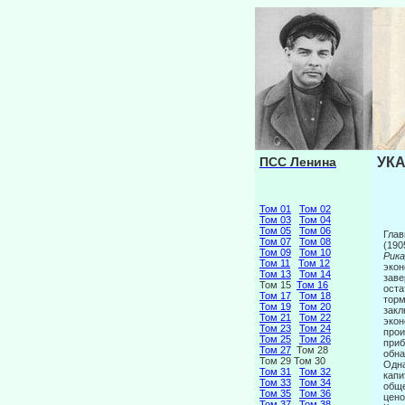
ПСС Ленина
УКА
Том 01
Том 02
Том 03
Том 04
Том 05
Том 06
Глав
Том 07
Том 08
(190
Том 09
Том 10
Рик
Том 11
Том 12
экон
Том 13
Том 14
заве
Том 15
Том 16
оста
Том 17
Том 18
торм
Том 19
Том 20
закл
Том 21
Том 22
экон
Том 23
Том 24
прои
Том 25
Том 26
приб
Том 27
Том 28
обна
Том 29 Том 30
Одна
Том 31
Том 32
капи
Том 33
Том 34
обще
Том 35
Том 36
цено
Том 37
Том 38