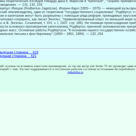
ика теоретических взглядов Рикардо дана К. Марксом в "Капитале", "Теориях прибавочн
изведениях. —
131, 132, 155.
бертус-Ягецов
(Rodbertus-Jagetzow),
Иоганн-Карл
(1805— 1875) — немецкий вульгарны
ский землевладелец, один из теоретиков "государственного социализма". Родбертус с
ом и капиталом могут быть разрешены с помощью ряда реформ, проводимых прусски
читывал сохранить, как писал Энгельс, "приви­легированный класс по меньшей мере на
с и Ф. Энгельс. Сочинения, т. XVI, ч. I, 1937, стр. 186). Не понимая происхождения пр
ости основного противоречия капитализма, Родбертус причиной экономических кризи
одных масс. Основные работы Родбертуса: "К познанию нашего государственно-хозяйст
иальные письма к фон Кирхману" (1850— 1851, 1884). —
132, 254.
ыдущая страница ... 619
ующая страница ... 621
сайт основан на всемирно известном произведении, но так как автор уже более 75 лет руководит нами 
копирайт с ним. Хостинг поддерживается в постоянном рабочем состоянии источниками бесперебойного
industrika.ru
.