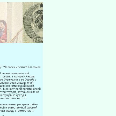
 "Чело­век и земля" в 6 томах
"Начала политической
х трудов, в которых нашла
ов буржуазии в ее борьбе с
анения всех ограничений,
 для экономической науки
ть в основу всей политической
ется трудом, затрачен­ным на
и не­трудовые доходы —
 капиталиста, т. е.
питализ­ма, раскрыть тайну
чной и естественной формой
ницы между стоимостью и