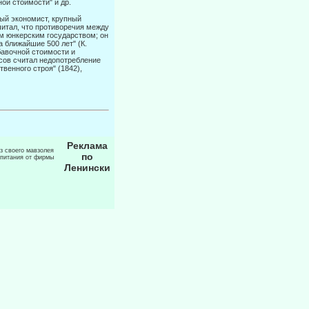
ой стоимости" и др.
й эконо­мист, крупный
читал, что противоречия между
м юнкерским государством; он
 ближайшие 500 лет" (К.
ибавочной стоимости и
сов считал недопотребление
венного строя" (1842),
Реклама
из своего мавзолея
по
 питания от фирмы
Ленински