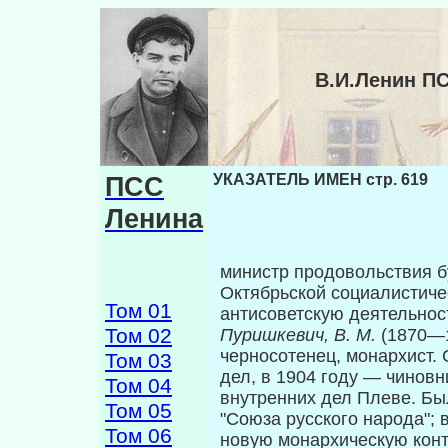
В.И.Ленин П
ПСС
УКАЗАТЕЛЬ ИМЕН стр. 619
Ленина
министр продовольствия б
Октябрьской социалистич
Том 01
антисоветскую деятельно
Том 02
Пуришкевич, В. М.
(1870—
черносотенец, монархист. 
Том 03
дел, в 1904 году — чиновн
Том 04
внутренних дел Плеве. Бы
Том 05
"Союза русского народа"; 
Том 06
новую монархическую кон