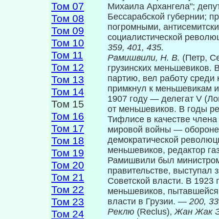
Том 07
Михаила Архангела"; депута
Бессарабской губернии; п
Том 08
погромными, антисемитски
Том 09
социалистической революц
Том 10
359, 401, 435.
Том 11
Рамишвили, Н. В.
(Петр, С
Том 12
грузинских меньшевиков. 
партию, вел работу среди 
Том 13
примкнул к меньшевикам и 
Том 14
1907 году — делегат V (Л
Том 15
от меньшевиков. В годы ре
Том 16
Тифлисе в качестве члена
Том 17
мировой войны — обороне
Том 18
демократической революци
меньшевиков, редактор газ
Том 19
Рами­швили был министром
Том 20
правительстве, выступал з
Том 21
Советской власти. В 1923 г
Том 22
меньшевиков, пытавшейся 
Том 23
власти в Грузии. —
200, 33
Реклю
(Reclus),
Жан Жак 
Том 24