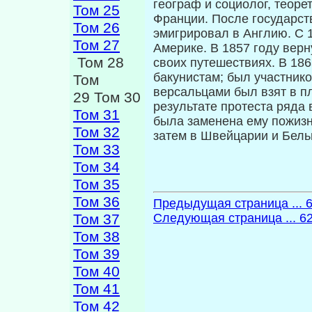
географ и социолог, теоре
Том 25
Франции. После государств
Том 26
эмигрировал в Англию. С 
Том 27
Амери­ке. В 1857 году вер
Том 28
своих путешествиях. В 1865
бакунистам; был участник
Том
версальцами был взят в пл
29 Том 30
результате протеста ряда
Том 31
была заменена ему пожизн
Том 32
затем в Швейцарии и Бель
Том 33
Том 34
Том 35
Том 36
Предыдущая страница ... 
Том 37
Следующая страница ... 6
Том 38
Том 39
Том 40
Том 41
Том 42