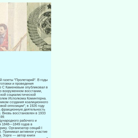
 газеты "Пролетарий". В годы
готовки и проведения
те С Каменевым опубликовал в
 о вооруженном восстании,
ской социалистической
телем Исполкома Коминтерна.
нником создания коалиционного
вой оппозиции"; в 1926 году
за фракционную деятельность
и. Вновь восстановлен в 1933
199.
ународно­го рабочего и
ии 1848—1849 годов в
ику. Организатор секций I
). Принимал активное участие
. Зорге — автор книги