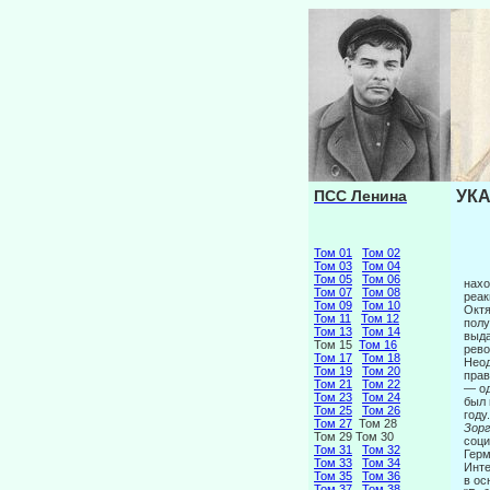
ПСС Ленина
УКА
Том 01
Том 02
Том 03
Том 04
Том 05
Том 06
нахо
Том 07
Том 08
реак
Том 09
Том 10
Октя
Том 11
Том 12
полу
Том 13
Том 14
выда
Том 15
Том 16
рево
Том 17
Том 18
Неод
Том 19
Том 20
прав
Том 21
Том 22
— од
Том 23
Том 24
был 
Том 25
Том 26
году
Том 27
Том 28
Зор
Том 29 Том 30
соци
Том 31
Том 32
Герм
Том 33
Том 34
Инте
Том 35
Том 36
в ос
Том 37
Том 38