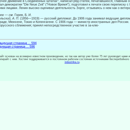
очее движение в Соединен­ных Штатах", написал ряд статей, печатавшихся, главным 
ал-демократии "Die Neue Zeit" ("Новое Время"); подготовил к печати свою переписку с
ими лицами. Ленин высоко оценивал деятельность Зорге, отзываясь о нем как о ветер
рев
—
см.
Горев, Б. И.
льский, А. П.
(1856—1919) — русский дипломат. До 1906 года занимал ведущие диплом
раде, Мюнхене, Токио и Копенгагене. С 1906 года — министр иностранных дел России
орусского сближения; принял непосредственное участие в за-клю-
ыдущая страница ... 594
ующая страница ... 596
сайт основан на всемирно известном произведении, но так как автор уже более 75 лет руководит нами 
копирайт с ним. Хостинг поддерживается в постоянном рабочем состоянии источниками бесперебойного
industrika.ru
.