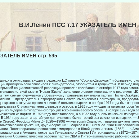
В.И.Ленин ПСС т.17 УКАЗАТЕЛЬ ИМЕН
ЗАТЕЛЬ ИМЕН стр. 595
дился в эмиграции, входил в редакции ЦО партии "Социал-Демократ" и большевистской
ции примиренчески относился к ликвидаторам, отзовистам и троцкистам. В период под
брьской социалистической революции проявлял колебания, в ок­тябре 1917 года вмес
меньшевистской газете "Новая Жизнь" заявле­ние о своем несогласии с решением ЦК
в тем самым буржуазному Вре­менному правительству планы партии. После Октябрь
люции — председа­тель Петроградского Совета, был членом Политбюро ЦК, председа
­нократно выступал против ленинской политики партии: в ноябре 1917 года был сторо
ительства С участием меньшевиков и эсеров; в 1925 году — один из организаторов "но
ин из лидеров антипартийного троцкистско-зиновьевского блока. В ноябре 1927 года 
исключен из партии. В 1928 году восстановлен, а в 1932 году вновь исключен из парти
. В 1934 году за антипартийную деятельность был в третий раз исключен из партии. —
ге
(Sorge),
Фридрих Адольф
(1828—1906) — немецкий Социалист, видный деятель межд
алистического движения, друг и соратник К. Маркса и Ф. Энгельса. Участник револю­ц
ании. После поражения революции эмигрировал в Швейцарию, а затем (1852) — в Амер
рнационала в Америке, секретарь Генерального Совета I Интернационала (1872—1874
новании Социалистической рабочей пар­тии США и Интернационального рабочего союза