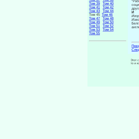
"Раб
Том 39
Том 40
соци
Том 41
Том 42
друг
Том 43
Том 44
И
Том 45
Том 46
Иго
Том 47
Том 48
Изво
Том 49
Том 50
Белг
Том 51
Том 52
англ
Том 53
Том 54
Том 55
Пред
След
Этот 
то и 