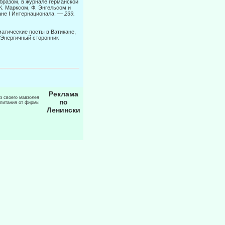
образом, в журнале германской
 К. Марксом, Ф. Энгельсом и
а­не I Интернационала. —
239.
атиче­ские посты в Ватикане,
. Энергичный сторонник
Реклама
из своего мавзолея
по
 питания от фирмы
Ленински