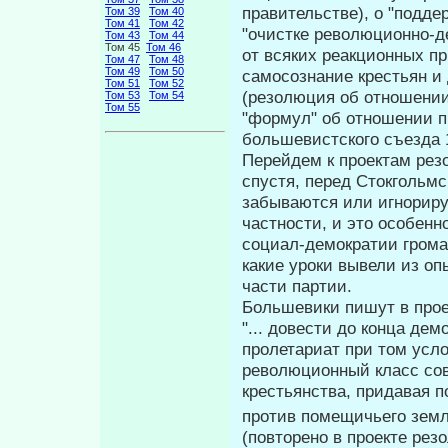
правительстве), о "под­д
Том 39
Том 40
Том 41
Том 42
"очистке революционно-д
Том 43
Том 44
Том 45
Том 46
от всяких реакционных пр
Том 47
Том 48
Том 49
Том 50
самосознание крестьян и
Том 51
Том 52
(резолюция об отношении
Том 53
Том 54
Том 55
"формул" об отношении п
большевистского съезда 1
Перейдем к проектам ре
спустя, пе­ред Стокгольм
забываются или игнориру
частности, и это особенн
социал-демократии грома
какие уроки вывели из оп
части партии.
Большевики пишут в прое
"... довести до конца де
пролетариат при том усло
революционный класс сов
крестьянства, придавая 
против помещичьего земле
(повторено в проекте рез