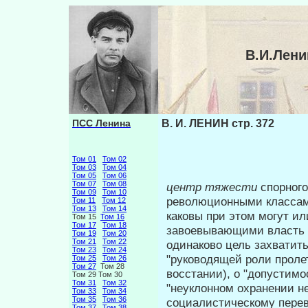
В.И.Лени
ПСС Ленина
В. И. ЛЕНИН стр. 372
Том 01
Том 02
Том 03
Том 04
Том 05
Том 06
Том 07
Том 08
центр тяжести
спорного
Том 09
Том 10
революцион­ными классам
Том 11
Том 12
Том 13
Том 14
каковы при этом могут и
Том 15
Том 16
Том 17
Том 18
завоевывающими власть к
Том 19
Том 20
Том 21
Том 22
одинаково цель захватить
Том 23
Том 24
"руководящей роли проле
Том 25
Том 26
Том 27
Том 28
восстании), о "допустимо
Том 29 Том 30
Том 31
Том 32
"неуклонном охранении н
Том 33
Том 34
Том 35
Том 36
социалистиче­скому пере
Том 37
Том 38