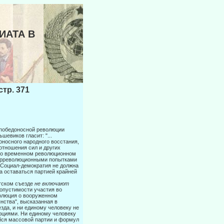
ИАТА В
р. 371
и победоносной революции
евиков гласит: "...
оносного народного восстания,
оотношения сил и других
 во временном революционном
тррево­люционными попытками
. Социал-демократия не должна
на оставаться партией крайней
тском съезде
не включают
допустимости участия во
золюция о вооруженном
нства", высказанная в
езда, и ни единому человеку не
люциями. Ни единому человеку
ейся массовой партии и формул