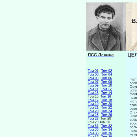
В
ПСС Ленина
ЦЕЛ
Том 01
Том 02
Том 03
Том 04
Том 05
Том 06
парт
Том 07
Том 08
вооб
Том 09
Том 10
Осущ
Том 11
Том 12
орга
Том 13
Том 14
факт
Том 15
Том 16
прав
Том 17
Том 18
и от
Том 19
Том 20
став
Том 21
Том 22
рево
Том 23
Том 24
Отсю
Том 25
Том 26
ниче
Том 27
Том 28
врем
Том 29 Том 30
восс
Том 31
Том 32
боль
Том 33
Том 34
прих
Том 35
Том 36
не п
Том 37
Том 38