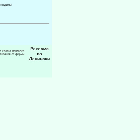
сводили
Реклама
из своего мавзолея
по
 питания от фирмы
Ленински