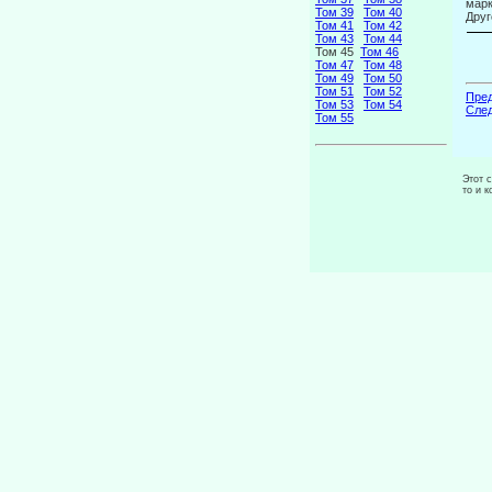
марк
Том 39
Том 40
Друг
Том 41
Том 42
Том 43
Том 44
Том 45
Том 46
Том 47
Том 48
Том 49
Том 50
Том 51
Том 52
Пред
Том 53
Том 54
След
Том 55
Этот 
то и 