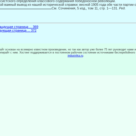
систского определения классового содержания победоносной революции.
ой важный вывод из нашей исторической справки: весной 1905 года обе части партии 
См. Сочинения, 5 изд., том 11, стр. 1—131.
Ред.
ыдущая страница ... 369
ующая страница ... 372
сайт основан на всемирно известном произведении, но так как автор уже более 75 лет руководит нами 
копирайт с ним. Хостинг поддерживается в постоянном рабочем состоянии источниками бесперебойного
industrika.ru
.