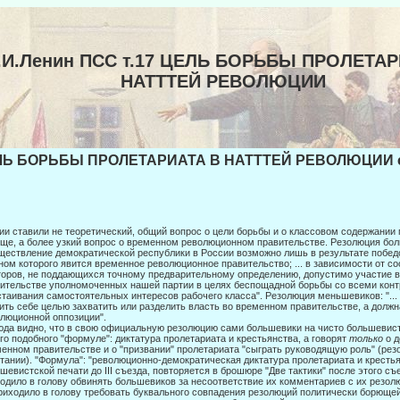
.И.Ленин ПСС т.17 ЦЕЛЬ БОРЬБЫ ПРОЛЕТАР
НАТТТЕЙ РЕВОЛЮЦИИ
Ь БОРЬБЫ ПРОЛЕТАРИАТА В НАТТТЕЙ РЕВОЛЮЦИИ ст
ии ставили не теоретический, общий вопрос о цели борьбы и о классовом содер­жани
ще, а более узкий вопрос о временном революци­онном правительстве. Резолюция больш
ествление демократи­ческой республики в России возможно лишь в результате побед
ном которого явится временное революционное правительство; ... в за­висимости от с
оров, не поддающихся точному предвари­тельному определению, допустимо участие
итель­стве уполномоченных нашей партии в целях беспощадной борьбы со всеми кон
стаивания самостоятельных интересов рабочего класса". Резолюция меньшевиков: "..
ить себе целью захва­тить или разделить власть во временном правительстве, а долж
люционной оппозиции".
да видно, что в свою официальную резолюцию сами большевики на чисто большевис
го подобного "формуле": диктатура проле­тариата и крестьянства, а говорят
только
о 
енном прави­тельстве и о "призвании" пролетариата "сыграть руководящую роль" (ре
тании). "Формула": "революционно-демократическая диктатура пролетариата и крестья
шевистской печати до III съезда, по­вторяется в брошюре "Две тактики" после этого съ
одило в голову обвинять большевиков за несоответствие их комментариев с их ре­зо
риходило в голову требовать буквального совпа­дения резолюций политически борющ