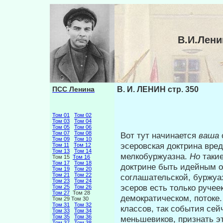
В.И.Лени
ПСС Ленина
В. И. ЛЕНИН стр. 350
Том 01
Том 02
Том 03
Том 04
Том 05
Том 06
Том 07
Том 08
Вот тут начинается
ваша
Том 09
Том 10
эсе­ровская доктрина вре
Том 11
Том 12
Том 13
Том 14
мелкобуржуазна.
Но
таки
Том 15
Том 16
Том 17
Том 18
доктрине быть идейным о
Том 19
Том 20
Том 21
Том 22
соглашательской, буржуа
Том 23
Том 24
эсеров есть только ручеек
Том 25
Том 26
Том 27
Том 28
демократическом, потоке.
Том 29 Том 30
Том 31
Том 32
классов, так события сей
Том 33
Том 34
Том 35
Том 36
меньшевиков, признать эт
Том 37
Том 38