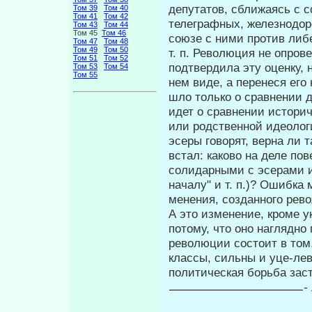
депутатов, сближаясь с с
Том 39
Том 40
Том 41
Том 42
телеграфных, железнодоро
Том 43
Том 44
Том 45
Том 46
союзе с ними против либ
Том 47
Том 48
Том 49
Том 50
т. п. Революция не опров
Том 51
Том 52
подтвердила эту оценку, 
Том 53
Том 54
Том 55
нем виде, а перенеся его
шло только о сравнении д
идет о сравнении историч
или родственной идеологи
эсеры говорят, верна ли 
встал: каково на деле по
солидарными с эсерами 
началу" и т. п.)? Ошибка
менения, созданного рев
А это изменение, кроме у
потому, что оно наглядно
революции со­стоит в том
классы, сильны и уце-ле
политическая борьба заст
-