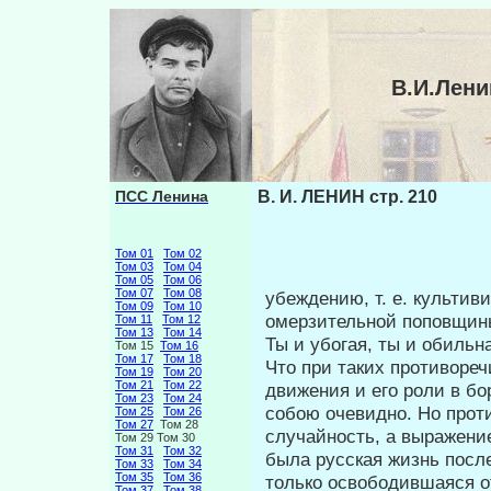
В.И.Лени
ПСС Ленина
В. И. ЛЕНИН стр. 210
Том 01
Том 02
Том 03
Том 04
Том 05
Том 06
Том 07
Том 08
убеждению, т. е. культив
Том 09
Том 10
омерзительной поповщин
Том 11
Том 12
Том 13
Том 14
Ты и убогая, ты и обильн
Том 15
Том 16
Том 17
Том 18
Что при таких противореч
Том 19
Том 20
Том 21
Том 22
движе­ния и его роли в б
Том 23
Том 24
собою очевидно. Но проти
Том 25
Том 26
Том 27
Том 28
случайность, а выражение
Том 29 Том 30
Том 31
Том 32
была русская жизнь после
Том 33
Том 34
Том 35
Том 36
только освободившаяся от
Том 37
Том 38