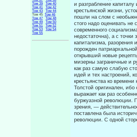
и разграбление капиталу 
Том 39
Том 40
Том 41
Том 42
крестьянской жизни, усто
Том 43
Том 44
Том 45
Том 46
пошли на слом с необыкн
Том 47
Том 48
Том 49
Том 50
стого надо оценивать не 
Том 51
Том 52
современ­ного социализма
Том 53
Том 54
Том 55
недостаточна), а с точ­ки
капитализма, разорения 
порожден патриархальной 
открывший новые рецепты
мизерны заграничные и р
как раз самую слабую сто
идей и тех настроений, 
крестьянства ко вре­мени
Толстой оригинален, ибо с
выражает как раз особен
буржуазной революции. Пр
зрения, — действительно
по­ставлена была историч
революции. С одной сторо