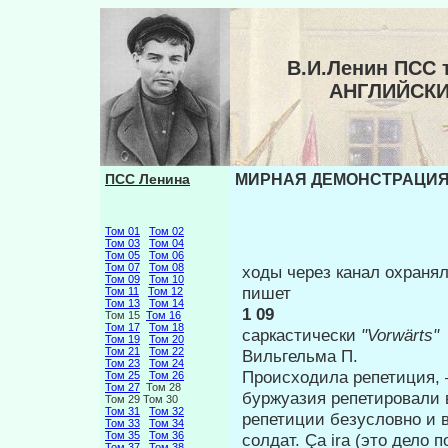
В.И.Ленин ПСС
АНГЛИЙСКИ
ПСС Ленина
МИРНАЯ ДЕМОНСТРАЦИЯ 
Том 01
Том 02
Том 03
Том 04
Том 05
Том 06
Том 07
Том 08
ходы через канал охраня
Том 09
Том 10
пишет
Том 11
Том 12
Том 13
Том 14
1 09
Том 15
Том 16
Том 17
Том 18
саркастически
"Vorwärt
Том 19
Том 20
Том 21
Том 22
Виль­гельма П.
Том 23
Том 24
Происходила репетиция, 
Том 25
Том 26
Том 27
Том 28
буржуазия репетировали 
Том 29 Том 30
Том 31
Том 32
репетиции безус­ловно и 
Том 33
Том 34
Том 35
Том 36
солдат. Ça ira (это дело 
Том 37
Том 38