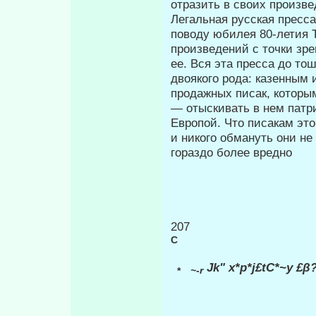
отразить в своих произве
Легальная русская пресс
пово­ду юбилея 80-летия 
произведений с точки зр
ее. Вся эта пресса до т
двоякого рода: казенным
продажных писак, которым
— отыскивать в нем патр
Европой. Что писакам это
и никого обмануть они не
гораздо бо­лее вредно
207
С
Jk" x*p*j£tC*~y
£β
~-r
*