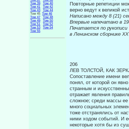
Повторные репетиции мож
Том 39
Том 40
Том 41
Том 42
верно ведут к великой ист
Том 43
Том 44
Том 45
Том 46
Написано между 8 (21) се
Том 47
Том 48
Том 49
Том 50
Впервые на
Том 51
Том 52
Печатается по рукописи
Том 53
Том 54
Том 55
в Ленинском сборнике
XX
206
ЛЕВ ТОЛСТОЙ, КАК ЗЕ
Сопоставление имени вел
понял, от которой он явн
странным и искус­ственны
отражает явления правил
сложное; среди массы ее
много социальных элемен
тоже отстранялись от нас
ними ходом событий. И ес
некоторые хотя бы из су