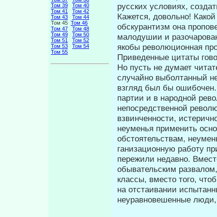
русских условиях, создать
Том 39
Том 40
Том 41
Том 42
Кажется, довольно! Како
Том 43
Том 44
Том 45
Том 46
об­скурантизм она пропов
Том 47
Том 48
Том 49
Том 50
малодушии и разочарован
Том 51
Том 52
якобы революционная про­
Том 53
Том 54
Том 55
Приведенные цитаты гово
Но пусть не думает читат
случайно выболтанный не
взгляд был бы ошибо­чен.
партии и в народной рев
непосредственной револю
взвинченности, истерично
неуменья применить осно
обстоятельствам, неумен
ганизационную работу при
пережили не­давно. Вмест
обывательским развалом,
классы, вместо того, чт
на отстаивании испытанн
неуравновешенные люди,