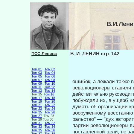
В.И.Лени
ПСС Ленина
В. И. ЛЕНИН стр. 142
Том 01
Том 02
Том 03
Том 04
Том 05
Том 06
Том 07
Том 08
ошибок, а лежали также в
Том 09
Том 10
революционеры ставили с
Том 11
Том 12
Том 13
Том 14
действительно руководи
Том 15
Том 16
Том 17
Том 18
побуждали их, в ущерб н
Том 19
Том 20
Том 21
Том 22
думать об организации кр
Том 23
Том 24
вооруженному восстанию (
Том 25
Том 26
Том 27
Том 28
ральство" — "дух авторит
Том 29 Том 30
Том 31
Том 32
партии революционеры ви
Том 33
Том 34
Том 35
Том 36
поставленной цели, не з
Том 37
Том 38