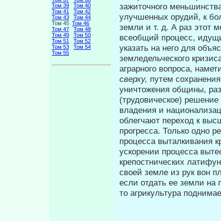
зажиточного меньшинства
Том 39
Том 40
Том 41
Том 42
улучшенных орудий, к бо
Том 43
Том 44
Том 45
Том 46
земли и т. д. А раз этот
Том 47
Том 48
Том 49
Том 50
всеобщий процесс, идущий
Том 51
Том 52
ука­зать на него для объ
Том 53
Том 54
Том 55
земледельческого кризи­с
аграрного вопроса, намет
сверху,
путем сохранения
уничтожения общины, раз
(трудовическое) решение
владения и национализац
облегчают переход к высш
прогресса. Только одно р
процесса выталкивания к
ускорении процесса выте
крепостнических латифунд
своей земле из рук вон п
если отдать ее земли на 
то агрикультура под­нима