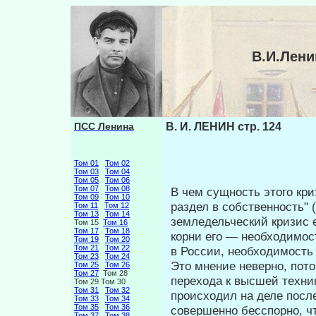
В.И.Лени
ПСС Ленина
В. И. ЛЕНИН стр. 124
Том 01
Том 02
Том 03
Том 04
Том 05
Том 06
Том 07
Том 08
В чем сущность этого кр
Том 09
Том 10
раздел в собственность" (
Том 11
Том 12
Том 13
Том 14
земледельческий кризис е
Том 15
Том 16
Том 17
Том 18
корни его — необходимос
Том 19
Том 20
Том 21
Том 22
в России, необходимость
Том 23
Том 24
Это мнение неверно, пот
Том 25
Том 26
Том 27
Том 28
перехода к высшей техник
Том 29 Том 30
Том 31
Том 32
происходил на деле после
Том 33
Том 34
Том 35
Том 36
совершенно бесспорно, чт
Том 37
Том 38