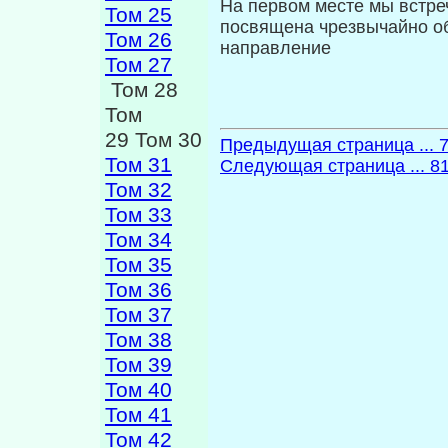
На первом месте мы встре
Том 25
посвящена чрезвычайно об
Том 26
направление
Том 27
Том 28
Том
29 Том 30
Предыдущая страница ... 
Том 31
Следующая страница ... 8
Том 32
Том 33
Том 34
Том 35
Том 36
Том 37
Том 38
Том 39
Том 40
Том 41
Том 42