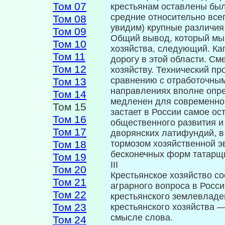
Том 07
крестьянам оставлены был
средние относительно всег
Том 08
увидим) крупные различия
Том 09
Общий вывод, который мы
Том 10
хозяйст­ва, следующий. К
Том 11
дорогу в этой облас­ти. С
Том 12
хозяйству. Технический пр
сравнению с отработочным
Том 13
направлениях вполне опре
Том 14
медленен для современной
Том 15
застает в России самое о
Том 16
общественного разви­тия и
Том 17
дворянских латифундий, в
Том 18
тормозом хозяйственной эв
бесконечных форм татарщи
Том 19
III
Том 20
Крестьянское хозяйство с
Том 21
аграрного во­проса в Росс
Том 22
крестьянского землевладе
Том 23
крестьянского хозяйства —
смысле слова.
Том 24