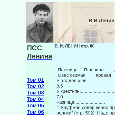
В.И.Ленин
ПСС
В. И. ЛЕНИН стр. 80
Ленина
Пшеница Пшеница 
Овес озимая яровая
Том 01
У владельцев.......
Том 02
8,5
У крестьян.........
Том 03
7,0
Том 04
Разница............
Том 05
Г. Кауфман совершенно прав
Том 06
велика" (стр. 592). Надо п