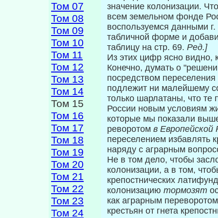
Том 07
значение колониза­ции. Чт
всем земельном фонде Рос
Том 08
воспользуемся данными г. 
Том 09
табличной форме и добави
Том 10
таблицу на стр. 69.
Ред.]
Том 11
Из этих цифр ясно видно, 
Том 12
Конечно, ду­мать о "решен
посредством переселения 
Том 13
подлежит ни малейшему со
Том 14
только шарлатаны, что те
Том 15
России новым условиям жиз
Том 16
которые мы показали выше
Том 17
реворотом
в Европейской 
Том 18
переселением из­бавлять к
наряду с аграрным вопрос
Том 19
Не в том дело, чтобы засл
Том 20
колонизации, а в том, чтоб
Том 21
крепостнических латифун
Том 22
колонизацию
тормозят
о
Том 23
как аграрным переворотом
крестьян от гнета крепост
Том 24