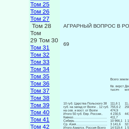
Том 25
Том 26
Том 27
Том 28
АГРАРНЫЙ ВОПРОС В РО
Том
29 Том 30
69
Том 31
Том 32
Том 33
Том 34
Том 35
Всего земли
Том 36
Кв. верст
Де
Том 37
тысяч
мл
Том 38
Том 39
10 губ. Царства Польского 38
111,6 1
11,
губ. на запад от Волги .. 12 губ.
755,6 2
25
на сев. и вост. от Вол­ги
474,9
Том 40
Итого 50 губ. Евр. России..
4 230,5
44
Кавказ.......................................
411,7
Том 41
Сибирь......................................
10 966,1
1 
Ср. Азия....................................
3 141,6
32
Том 42
Итого Азиатск. Россия Всего
14 519,4
1 5