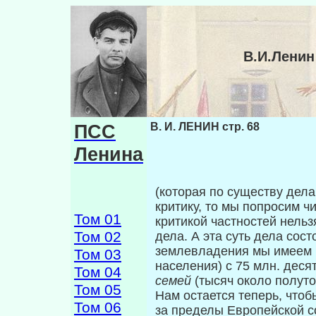
В.И.Ленин
ПСС
В. И. ЛЕНИН стр. 68
Ленина
(которая по существу дела
критику, то мы попросим ч
Том 01
критикой частностей нель
Том 02
дела. А эта суть дела сост
землевладения мы имеем I
Том 03
населения) с 75 млн. деся
Том 04
семей
(тысяч около полуто
Том 05
Нам остается теперь, чтоб
Том 06
за преде­лы Европейской с