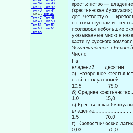
крестьянство — владение 
Том 39
Том 40
Том 41
Том 42
(крестьянская буржуазия)
Том 43
Том 44
Том 45
Том 46
дес. Четвертую — крепос
Том 47
Том 48
Том 49
Том 50
по этим группам и крест
Том 51
Том 52
производя небольшие окр
Том 53
Том 54
Том 55
указываемые мною в наз
картину русского землевла
Землевладение в Европей
Числ
На
владений десятин 1 
а) Разоренное крестьянст
ской эксплуатацией..........
10,5 75,0
б) Среднее крестьянство....
1,0 15,0 
в) Крестьянская буржуази
владение......................
1,5 70,0 
г) Крепостнические латифу
0,03 70,0 