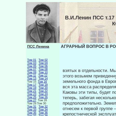
В.И.Ленин ПСС т.
К
ПСС Ленина
АГРАРНЫЙ ВОПРОС В РОСС
Том 01
Том 02
Том 03
Том 04
Том 05
Том 06
Том 07
Том 08
взятых в отдельности. Мы
Том 09
Том 10
этого возь­мем приведен
Том 11
Том 12
Том 13
Том 14
земельного фонда в Евро­
Том 15
Том 16
Том 17
Том 18
вся эта масса распредел
Том 19
Том 20
Том 21
Том 22
Каковы эти типы, будет 
Том 23
Том 24
теперь, забегая нескольк
Том 25
Том 26
Том 27
Том 28
предположительно. Земел
Том 29 Том 30
Том 31
Том 32
отнесем к первой группе 
Том 33
Том 34
Том 35
Том 36
крепостнической эксплуат
Том 37
Том 38