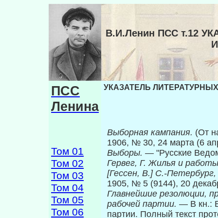
В.И.Ленин ПСС т.12 
И
ПСС
УКАЗАТЕЛЬ ЛИТЕРАТУРНЫХ 
Ленина
Выборная кампания.
(От н
1906, № 30, 24 марта (6 ап­
Том 01
Выборы.
— "Русские Ведом
Том 02
Гервег, Г. Жилья и работ
[Гессен, В.] С.-Петербург,
Том 03
1905, № 5 (9144), 20 декаб
Том 04
Главнейшие резолюции, пр
Том 05
рабочей партии.
— В кн.: 
Том 06
партии. Полный текст прото