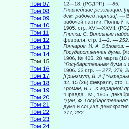
Том 07
12—18. (РСДРП).
—85.
Главнейшие резолюции, [п
Том 08
дем. рабочей партии].
— В
Том 09
рабочей партии. Полный те
Том 10
1905, стр. XVI—XXVII. (Р
Том 11
Глинка, С. Виновные найд
Том 12
февраля, стр. 1—2. —
252
Гончаров, И. А. Обломов.
Том 13
Государственная дума.
[Х
Том 14
1906, № 405, 28 марта (10 
Том 15
^Государственная дума и
Том 16
1906. 32 стр. —
277, 279, 2
Том 17
[Грингмут, В.
Α.] "Аграрны
Том 18
42, 15 (28) февраля, стр. 
Громан, В. Г. К аграрной
Том 19
"Правда", М., 1905, декаб
Том 20
*Дан, Ф. Государственна
Том 21
дума и социал-демократия.
Том 22
277, 282.
Том 23
Том 24