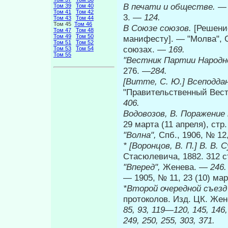
В печати и обществе.
— 
Том 39
Том 40
Том 41
Том 42
3. —
124.
Том 43
Том 44
Том 45
Том 46
В Союзе союзов.
[Решени
Том 47
Том 48
Том 49
Том 50
манифесту]. — "Молва", Спб
Том 51
Том 52
союзах. —
169.
Том 53
Том 54
Том 55
"Вестник Партии Народн
276. —
284.
[Витте, С. Ю.] Всеподд
"Правительственный Вестни
406.
Водовозов, В. Поражени
29 марта (11 апреля), ст
"Волна",
Спб., 1906, № 12
* [Воронцов, В. П.] В. В
Стасюлевича, 1882. 312 с
"Вперед",
Женева. —
246.
—
1905, № 11, 23 (10) мар
*Второй очередной съезд
протоколов. Изд. ЦК. Жене
85, 93, 119—120, 145, 146
249, 250, 255, 303, 371.