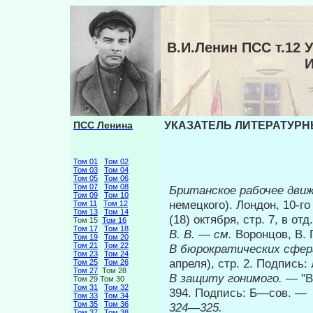
В.И.Ленин ПСС т.1
ПСС Ленина
УКАЗАТЕЛЬ ЛИТЕРАТУРНЫ
Том 01
Том 02
Том 03
Том 04
Том 05
Том 06
Том 07
Том 08
Британское рабочее движ
Том 09
Том 10
немецкого). Лондон, 10-г
Том 11
Том 12
Том 13
Том 14
(18) октября, стр. 7, в о
Том 15
Том 16
Том 17
Том 18
В. В.
—
см.
Воронцов, В. 
Том 19
Том 20
Том 21
Том 22
В бюрократических сфер
Том 23
Том 24
апреля), стр. 2. Подпись:
Том 25
Том 26
Том 27
Том 28
В защиту гонимого.
— "В
Том 29 Том 30
Том 31
Том 32
394. Подпись: Б—сов. —
Том 33
Том 34
Том 35
Том 36
324—325.
Том 37
Том 38