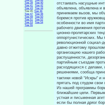
отстаивать насущные инт
Том 39
Том 40
Том 41
Том 42
объявлена, объявлена и 
Том 43
Том 44
Том 45
Том 46
принимаем вызов, мы об
Том 47
Том 48
Том 49
Том 50
боремся против кружковщи
Том 51
Том 52
особенности во имя парт
Том 53
Том 54
Том 55
рабочего движения проти
ционно-пролетарских тен
оппортунистических. Мы 
революционной соци­ал-де
давно отжитому прошлом
организацию нашего рабоч
распущенности, дезорган
партийным съездам проти
расходящихся с де­лами, 
решениями, сообща приня
тактики новой "Искры" и 
прятать под спудом свои 
Из нашей программы борь
ближайшие це­ли. Первым
устная и письменная агит
если бы полная дрязг бор