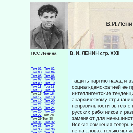
В.И.Лени
ПСС Ленина
В. И. ЛЕНИН стр. XXII
Том 01
Том 02
Том 03
Том 04
Том 05
Том 06
Том 07
Том 08
тащить партию назад и в
Том 09
Том 10
социал-демократией ее п
Том 11
Том 12
Том 13
Том 14
интеллигентские тенденци
Том 15
Том 16
Том 17
Том 18
анархическому отрицанию
Том 19
Том 20
Том 21
Том 22
неправильности вытекло г
Том 23
Том 24
русских работников и раз
Том 25
Том 26
Том 27
Том 28
заменяют для меньшинст
Том 29 Том 30
Том 31
Том 32
Всякие сомнения теперь и
Том 33
Том 34
Том 35
Том 36
не на словах только являе
Том 37
Том 38