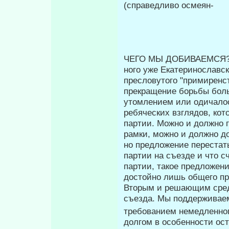
(справедливо осмеян-
ЧЕГО МЫ ДОБИВАЕМСЯ
ного уже Екатеринославс
преслову­того "примиренс
прекращение борьбы бол
утомлением или одичало­
ребяческих взглядов, кот
партии. Можно и должно 
рамки, можно и должно д
но предложение перестать
партии на съезде и что 
партии, такое предложен
достойно лишь общего пр
Вторым и решающим сред
съезда. Мы поддерживаем
требованием немедленног
долгом в особенности ос