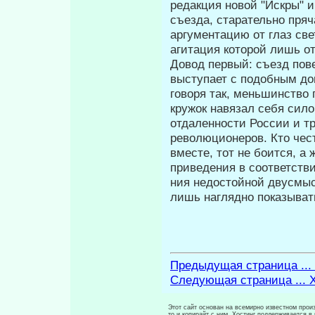
редакция новой "Искры" 
съезда, старательно пря
аргументацию от глаз свет
агитация которой лишь от
Довод первый: съезд пове
выступает с подобным до
говоря так, меньшинство 
кружок навязал себя сило
отдаленности России и т
революционеров. Кто чест
вместе, тот не боится, а
приведения в соответстви
ния недостойной двусмысл
лишь на­глядно показыва
Предыдущая страница ...
Следующая страница ... X
Этот сайт основан на всемирно известном произ
то и копирайт с ним. Хостинг поддерживается 